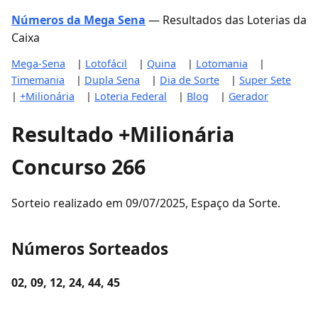
Números da Mega Sena
— Resultados das Loterias da
Caixa
Mega-Sena
|
Lotofácil
|
Quina
|
Lotomania
|
Timemania
|
Dupla Sena
|
Dia de Sorte
|
Super Sete
|
+Milionária
|
Loteria Federal
|
Blog
|
Gerador
Resultado +Milionária
Concurso 266
Sorteio realizado em 09/07/2025, Espaço da Sorte.
Números Sorteados
02, 09, 12, 24, 44, 45