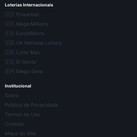
Loterias Internacionais
🇺🇸
Powerball
🇺🇸
Mega Millions
🇪🇺
EuroMillions
🇬🇧
UK National Lottery
🇨🇦
Lotto Max
🇪🇸
El Gordo
🇧🇷
Mega-Sena
Institucional
Sobre
Política de Privacidade
Termos de Uso
Contato
Mapa do Site