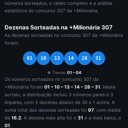
números sorteados, o rateio completo e a análise
estatística do concurso
307
da
+Milionária
.
Dezenas Sorteadas na
+Milionária
307
As dezenas sorteadas no concurso
307
da
+Milionária
foram:
01
10
13
14
28
31
🍀 Trevos:
01 – 04
Os números sorteados no concurso
307
da
+Milionária
foram
01 – 10 – 13 – 14 – 28 – 31
.
Neste
sorteio, a distribuição incluiu
3
número
s
par
es
e
3
ímpar
es
, com
5
dezena
s
abaixo de 30 e
1
acima. A
soma total das dezenas sorteadas foi
97
, com média
de
16.2
. A dezena mais alta foi o
31
e a mais baixa, o
01
.