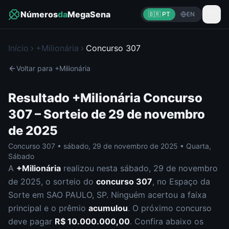
Números
da
MegaSena
🇧🇷 PT
EN
Início
+Milionária
Concurso
307
Voltar para
+Milionária
Resultado
+Milionária
Concurso
307
– Sorteio de
29 de novembro
de 2025
Concurso
307
•
sábado
,
29 de novembro de 2025
•
Quarta,
Sábado
A
+Milionária
realizou nesta
sábado
,
29 de novembro
de 2025
, o sorteio do
concurso
307
, no Espaço da
Sorte em SAO PAULO, SP
.
Ninguém acertou a faixa
principal e o prêmio
acumulou
. O próximo concurso
deve pagar
R$ 10.000.000,00
.
Confira abaixo os