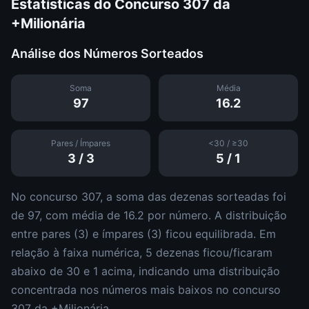
Estatísticas do Concurso
307
da
+Milionária
Análise dos Números Sorteados
Soma
Média
97
16.2
Pares / Ímpares
<30 / ≥30
3
/
3
5
/
1
No concurso
307
, a soma das dezenas sorteadas foi
de
97
, com média de
16.2
por número. A distribuição
entre pares (
3
) e ímpares (
3
)
ficou equilibrada
.
Em
relação à faixa numérica,
5
dezena
s
ficou/ficaram
abaixo de 30 e
1
acima, indicando uma distribuição
concentrada nos números mais baixos
no concurso
307
da
+Milionária
.