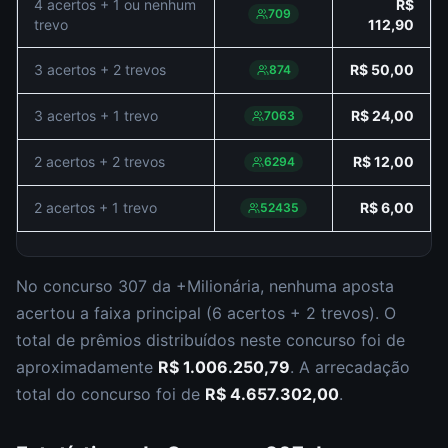
4 acertos + 1 ou nenhum
R$
709
trevo
112,90
3 acertos + 2 trevos
R$ 50,00
874
3 acertos + 1 trevo
R$ 24,00
7063
2 acertos + 2 trevos
R$ 12,00
6294
2 acertos + 1 trevo
R$ 6,00
52435
No concurso
307
da
+Milionária
,
nenhuma aposta
acertou a faixa principal (
6 acertos + 2 trevos
).
O
total de prêmios distribuídos neste concurso foi de
aproximadamente
R$ 1.006.250,79
.
A arrecadação
total do concurso foi de
R$ 4.657.302,00
.