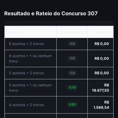
Resultado e Rateio do Concurso
307
Faixa
Ganhadores
Prêmio
6 acertos + 2 trevos
R$ 0,00
0
6 acertos + 1 ou nenhum
0
R$ 0,00
trevo
5 acertos + 2 trevos
R$ 0,00
0
5 acertos + 1 ou nenhum
R$
13
trevo
18.677,55
R$
4 acertos + 2 trevos
51
1.569,54