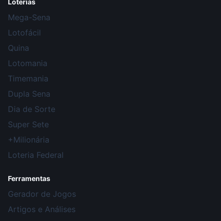
Loterias
Mega-Sena
Lotofácil
Quina
Lotomania
Timemania
Dupla Sena
Dia de Sorte
Super Sete
+Milionária
Loteria Federal
Ferramentas
Gerador de Jogos
Artigos e Análises