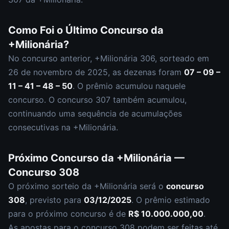
Como Foi o Último Concurso da
+Milionária
?
No concurso anterior,
+Milionária
306
, sorteado em
26 de novembro de 2025
, as dezenas foram
07 – 09 –
11 – 41 – 48 – 50
.
O prêmio acumulou naquele
concurso.
O concurso
307
também acumulou
,
continuando uma sequência de acumulações
consecutivas na +Milionária.
Próximo Concurso da
+Milionária
—
Concurso
308
O próximo sorteio da
+Milionária
será o
concurso
308
, previsto para
03/12/2025
. O prêmio estimado
para o próximo concurso é de
R$ 10.000.000,00
.
As apostas para o concurso
308
podem ser feitas até