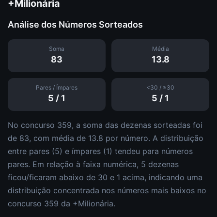
+Milionária
Análise dos Números Sorteados
Soma
Média
83
13.8
Pares / Ímpares
<30 / ≥30
5
/
1
5
/
1
No concurso
359
, a soma das dezenas sorteadas foi
de
83
, com média de
13.8
por número. A distribuição
entre pares (
5
) e ímpares (
1
)
tendeu para números
pares
.
Em relação à faixa numérica,
5
dezena
s
ficou/ficaram abaixo de 30 e
1
acima, indicando uma
distribuição
concentrada nos números mais baixos
no
concurso
359
da
+Milionária
.