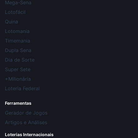
Mega-Sena
Lotofácil
Quina
Lotomania
Timemania
Dupla Sena
Dia de Sorte
Super Sete
+Milionária
Loteria Federal
Ferramentas
Gerador de Jogos
Artigos e Análises
Loterias Internacionais