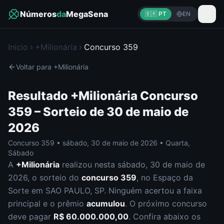
Números
da
MegaSena
🇧🇷 PT
EN
Início
+Milionária
Concurso
359
Voltar para
+Milionária
Resultado
+Milionária
Concurso
359
– Sorteio de
30 de maio de
2026
Concurso
359
•
sábado
,
30 de maio de 2026
•
Quarta,
Sábado
A
+Milionária
realizou nesta
sábado
,
30 de maio de
2026
, o sorteio do
concurso
359
, no Espaço da
Sorte em SAO PAULO, SP
.
Ninguém acertou a faixa
principal e o prêmio
acumulou
. O próximo concurso
deve pagar
R$ 60.000.000,00
.
Confira abaixo os