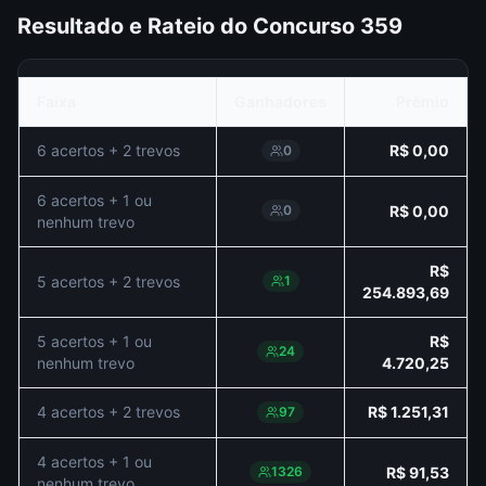
Resultado e Rateio do Concurso
359
Faixa
Ganhadores
Prêmio
6 acertos + 2 trevos
R$ 0,00
0
6 acertos + 1 ou
0
R$ 0,00
nenhum trevo
R$
5 acertos + 2 trevos
1
254.893,69
5 acertos + 1 ou
R$
24
nenhum trevo
4.720,25
4 acertos + 2 trevos
R$ 1.251,31
97
4 acertos + 1 ou
1326
R$ 91,53
nenhum trevo