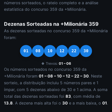
números sorteados, o rateio completo e a análise
estatística do concurso
359
da
+Milionária
.
Dezenas Sorteadas na
+Milionária
359
As dezenas sorteadas no concurso
359
da
+Milionária
foram:
01
08
10
12
22
30
🍀 Trevos:
01 – 06
Os números sorteados no concurso
359
da
+Milionária
foram
01 – 08 – 10 – 12 – 22 – 30
.
Neste
sorteio, a distribuição incluiu
5
número
s
par
es
e
1
ímpar
, com
5
dezena
s
abaixo de 30 e
1
acima. A soma
total das dezenas sorteadas foi
83
, com média de
13.8
. A dezena mais alta foi o
30
e a mais baixa, o
01
.