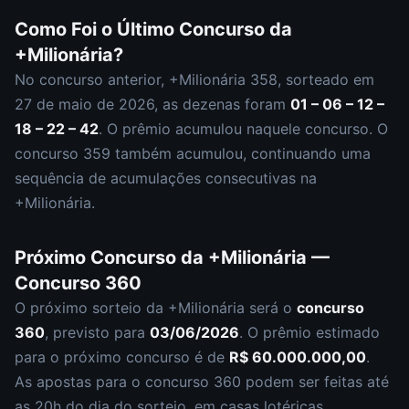
Como Foi o Último Concurso da
+Milionária
?
No concurso anterior,
+Milionária
358
, sorteado em
27 de maio de 2026
, as dezenas foram
01 – 06 – 12 –
18 – 22 – 42
.
O prêmio acumulou naquele concurso.
O
concurso
359
também acumulou
,
continuando uma
sequência de acumulações consecutivas na
+Milionária.
Próximo Concurso da
+Milionária
—
Concurso
360
O próximo sorteio da
+Milionária
será o
concurso
360
, previsto para
03/06/2026
. O prêmio estimado
para o próximo concurso é de
R$ 60.000.000,00
.
As apostas para o concurso
360
podem ser feitas até
as
20h
do dia do sorteio, em casas lotéricas