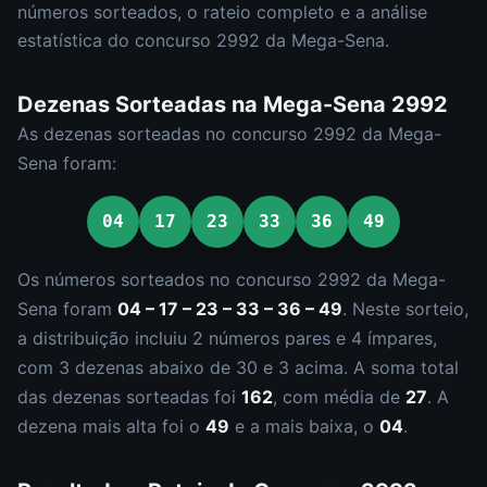
números sorteados, o rateio completo e a análise
estatística do concurso
2992
da
Mega-Sena
.
Dezenas Sorteadas na
Mega-Sena
2992
As dezenas sorteadas no concurso
2992
da
Mega-
Sena
foram:
04
17
23
33
36
49
Os números sorteados no concurso
2992
da
Mega-
Sena
foram
04 – 17 – 23 – 33 – 36 – 49
.
Neste sorteio,
a distribuição incluiu
2
número
s
par
es
e
4
ímpar
es
,
com
3
dezena
s
abaixo de 30 e
3
acima. A soma total
das dezenas sorteadas foi
162
, com média de
27
. A
dezena mais alta foi o
49
e a mais baixa, o
04
.