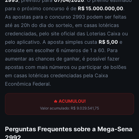
2993
, previsto para
07/04/2026
. O prêmio estimado
para o próximo concurso é de
R$ 15.000.000,00
.
As apostas para o concurso
2993
podem ser feitas
até as
20h
do dia do sorteio, em casas lotéricas
credenciadas, pelo site oficial das Loterias Caixa ou
pelo aplicativo. A aposta simples custa
R$ 5,00
e
consiste em escolher
6 números de 1 a 60
. Para
aumentar as chances de ganhar, é possível fazer
apostas com mais números ou participar de bolões
em casas lotéricas credenciadas pela Caixa
Econômica Federal.
🔥 ACUMULOU!
Valor acumulado:
R$ 9.029.541,75
Perguntas Frequentes sobre a
Mega-Sena
2992