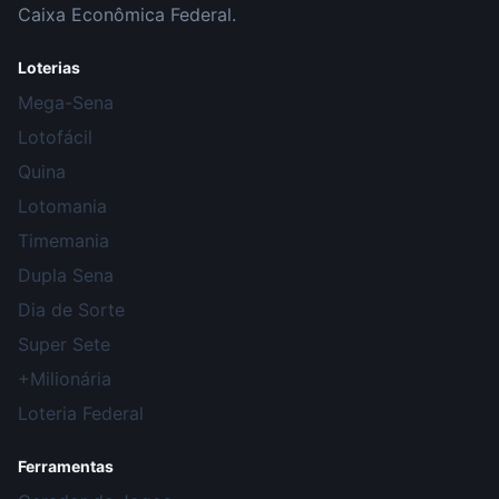
Caixa Econômica Federal.
Loterias
Mega-Sena
Lotofácil
Quina
Lotomania
Timemania
Dupla Sena
Dia de Sorte
Super Sete
+Milionária
Loteria Federal
Ferramentas