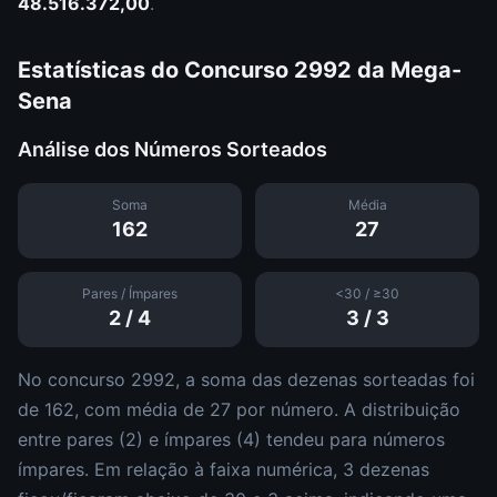
48.516.372,00
.
Estatísticas do Concurso
2992
da
Mega-
Sena
Análise dos Números Sorteados
Soma
Média
162
27
Pares / Ímpares
<30 / ≥30
2
/
4
3
/
3
No concurso
2992
, a soma das dezenas sorteadas foi
de
162
, com média de
27
por número. A distribuição
entre pares (
2
) e ímpares (
4
)
tendeu para números
ímpares
.
Em relação à faixa numérica,
3
dezena
s