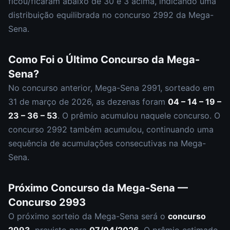
ficou/ficaram abaixo de 30 e
3
acima, indicando uma
distribuição
equilibrada
no concurso
2992
da
Mega-
Sena
.
Como Foi o Último Concurso da
Mega-
Sena
?
No concurso anterior,
Mega-Sena
2991
, sorteado em
31 de março de 2026
, as dezenas foram
04 – 14 – 19 –
23 – 36 – 53
.
O prêmio acumulou naquele concurso.
O
concurso
2992
também acumulou
,
continuando uma
sequência de acumulações consecutivas na Mega-
Sena.
Próximo Concurso da
Mega-Sena
—
Concurso
2993
O próximo sorteio da
Mega-Sena
será o
concurso