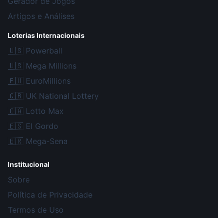
Gerador de Jogos
Artigos e Análises
Loterias Internacionais
🇺🇸
Powerball
🇺🇸
Mega Millions
🇪🇺
EuroMillions
🇬🇧
UK National Lottery
🇨🇦
Lotto Max
🇪🇸
El Gordo
🇧🇷
Mega-Sena
Institucional
Sobre
Política de Privacidade
Termos de Uso