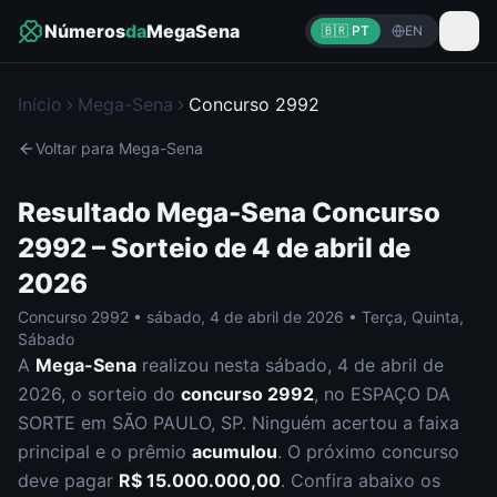
Números
da
MegaSena
🇧🇷 PT
EN
Início
Mega-Sena
Concurso
2992
Voltar para
Mega-Sena
Resultado
Mega-Sena
Concurso
2992
– Sorteio de
4 de abril de
2026
Concurso
2992
•
sábado
,
4 de abril de 2026
•
Terça, Quinta,
Sábado
A
Mega-Sena
realizou nesta
sábado
,
4 de abril de
2026
, o sorteio do
concurso
2992
, no ESPAÇO DA
SORTE em SÃO PAULO, SP
.
Ninguém acertou a faixa
principal e o prêmio
acumulou
. O próximo concurso
deve pagar
R$ 15.000.000,00
.
Confira abaixo os