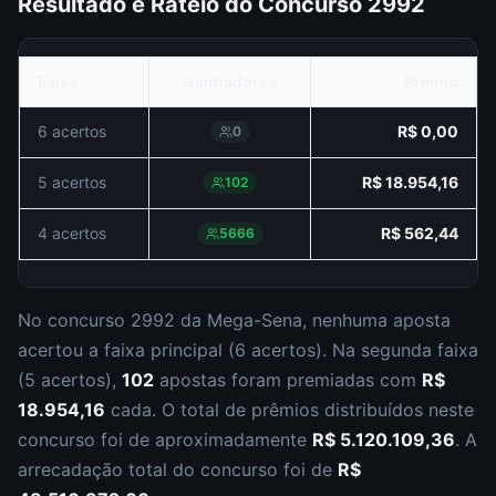
Resultado e Rateio do Concurso
2992
Faixa
Ganhadores
Prêmio
6 acertos
R$ 0,00
0
5 acertos
R$ 18.954,16
102
4 acertos
R$ 562,44
5666
No concurso
2992
da
Mega-Sena
,
nenhuma aposta
acertou a faixa principal (
6 acertos
).
Na segunda faixa
(
5 acertos
),
102
apostas foram premiadas com
R$
18.954,16
cada.
O total de prêmios distribuídos neste
concurso foi de aproximadamente
R$ 5.120.109,36
.
A
arrecadação total do concurso foi de
R$