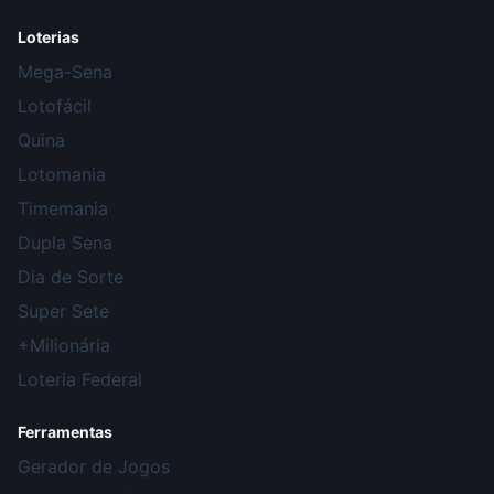
Loterias
Mega-Sena
Lotofácil
Quina
Lotomania
Timemania
Dupla Sena
Dia de Sorte
Super Sete
+Milionária
Loteria Federal
Ferramentas
Gerador de Jogos