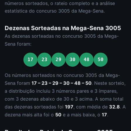
números sorteados, o rateio completo e a análise
estatística do concurso
3005
da
Mega-Sena
.
Dezenas Sorteadas na
Mega-Sena
3005
As dezenas sorteadas no concurso
3005
da
Mega-
Sena
foram:
17
23
29
30
48
50
Os números sorteados no concurso
3005
da
Mega-
Sena
foram
17 – 23 – 29 – 30 – 48 – 50
.
Neste sorteio,
a distribuição incluiu
3
número
s
par
es
e
3
ímpar
es
,
com
3
dezena
s
abaixo de 30 e
3
acima. A soma total
das dezenas sorteadas foi
197
, com média de
32.8
. A
dezena mais alta foi o
50
e a mais baixa, o
17
.