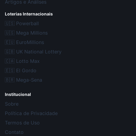
Artigos e Análises
Loterias Internacionais
🇺🇸
Powerball
🇺🇸
Mega Millions
🇪🇺
EuroMillions
🇬🇧
UK National Lottery
🇨🇦
Lotto Max
🇪🇸
El Gordo
🇧🇷
Mega-Sena
Institucional
Sobre
Política de Privacidade
Termos de Uso
Contato