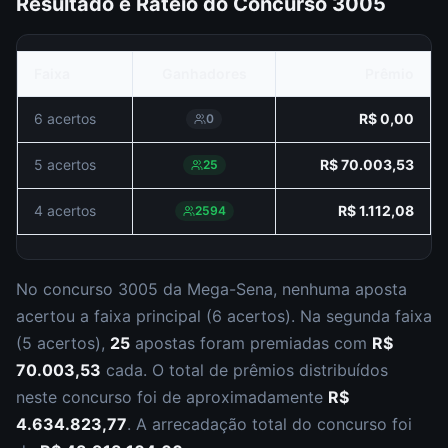
Resultado e Rateio do Concurso
3005
Faixa
Ganhadores
Prêmio
6 acertos
R$ 0,00
0
5 acertos
R$ 70.003,53
25
4 acertos
R$ 1.112,08
2594
No concurso
3005
da
Mega-Sena
,
nenhuma aposta
acertou a faixa principal (
6 acertos
).
Na segunda faixa
(
5 acertos
),
25
apostas foram premiadas com
R$
70.003,53
cada.
O total de prêmios distribuídos
neste concurso foi de aproximadamente
R$
4.634.823,77
.
A arrecadação total do concurso foi