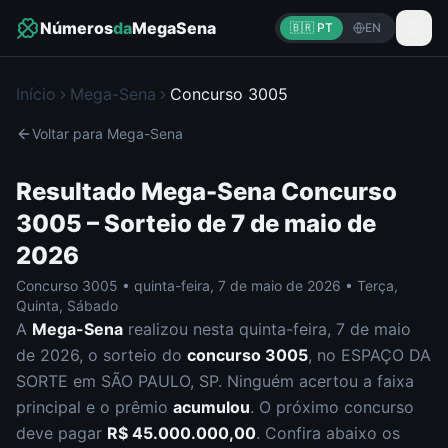
Números
da
MegaSena
🇧🇷 PT
EN
Início
Mega-Sena
Concurso
3005
Voltar para
Mega-Sena
Resultado
Mega-Sena
Concurso
3005
– Sorteio de
7 de maio de
2026
Concurso
3005
•
quinta-feira
,
7 de maio de 2026
•
Terça,
Quinta, Sábado
A
Mega-Sena
realizou nesta
quinta-feira
,
7 de maio
de 2026
, o sorteio do
concurso
3005
, no ESPAÇO DA
SORTE em SÃO PAULO, SP
.
Ninguém acertou a faixa
principal e o prêmio
acumulou
. O próximo concurso
deve pagar
R$ 45.000.000,00
.
Confira abaixo os