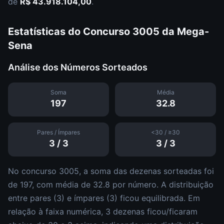
de
R$ 43.918.104,00
.
Estatísticas do Concurso
3005
da
Mega-
Sena
Análise dos Números Sorteados
Soma
Média
197
32.8
Pares / Ímpares
<30 / ≥30
3
/
3
3
/
3
No concurso
3005
, a soma das dezenas sorteadas foi
de
197
, com média de
32.8
por número. A distribuição
entre pares (
3
) e ímpares (
3
)
ficou equilibrada
.
Em
relação à faixa numérica,
3
dezena
s
ficou/ficaram