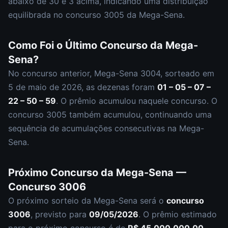
abaixo de 30 e
3
acima, indicando uma distribuição
equilibrada
no concurso
3005
da
Mega-Sena
.
Como Foi o Último Concurso da
Mega-
Sena
?
No concurso anterior,
Mega-Sena
3004
, sorteado em
5 de maio de 2026
, as dezenas foram
01 – 05 – 07 –
22 – 50 – 59
.
O prêmio acumulou naquele concurso.
O
concurso
3005
também acumulou
,
continuando uma
sequência de acumulações consecutivas na Mega-
Sena.
Próximo Concurso da
Mega-Sena
—
Concurso
3006
O próximo sorteio da
Mega-Sena
será o
concurso
3006
, previsto para
09/05/2026
. O prêmio estimado