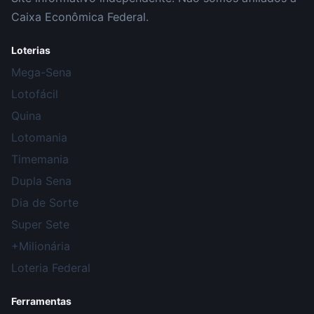
Caixa Econômica Federal.
Loterias
Mega-Sena
Lotofácil
Quina
Lotomania
Timemania
Dupla Sena
Dia de Sorte
Super Sete
+Milionária
Loteria Federal
Ferramentas