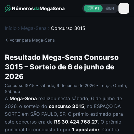
Números
da
MegaSena
🇧🇷 PT
EN
Início
Mega-Sena
Concurso
3015
Voltar para
Mega-Sena
Resultado
Mega-Sena
Concurso
3015
– Sorteio de
6 de junho de
2026
Concurso
3015
•
sábado
,
6 de junho de 2026
•
Terça, Quinta,
Sábado
A
Mega-Sena
realizou nesta
sábado
,
6 de junho de
2026
, o sorteio do
concurso
3015
, no ESPAÇO DA
SORTE em SÃO PAULO, SP
.
O prêmio estimado para
este concurso era de
R$ 30.424.768,27
.
O prêmio
principal foi conquistado por
1
apostador
.
Confira