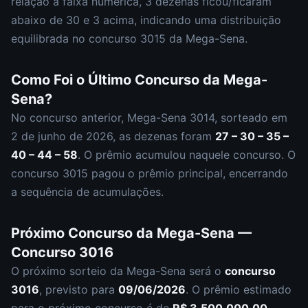
relação à faixa numérica,
3
dezena
s
ficou/ficaram
abaixo de 30 e
3
acima, indicando uma distribuição
equilibrada
no concurso
3015
da
Mega-Sena
.
Como Foi o Último Concurso da
Mega-
Sena
?
No concurso anterior,
Mega-Sena
3014
, sorteado em
2 de junho de 2026
, as dezenas foram
27 – 30 – 35 –
40 – 44 – 58
.
O prêmio acumulou naquele concurso.
O
concurso
3015
pagou o prêmio principal
,
encerrando
a sequência de acumulações.
Próximo Concurso da
Mega-Sena
—
Concurso
3016
O próximo sorteio da
Mega-Sena
será o
concurso
3016
, previsto para
09/06/2026
. O prêmio estimado