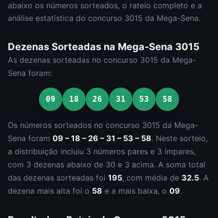
abaixo os números sorteados, o rateio completo e a
análise estatística do concurso
3015
da
Mega-Sena
.
Dezenas Sorteadas na
Mega-Sena
3015
As dezenas sorteadas no concurso
3015
da
Mega-
Sena
foram:
09
18
26
31
53
58
Os números sorteados no concurso
3015
da
Mega-
Sena
foram
09 – 18 – 26 – 31 – 53 – 58
.
Neste sorteio,
a distribuição incluiu
3
número
s
par
es
e
3
ímpar
es
,
com
3
dezena
s
abaixo de 30 e
3
acima. A soma total
das dezenas sorteadas foi
195
, com média de
32.5
. A
dezena mais alta foi o
58
e a mais baixa, o
09
.