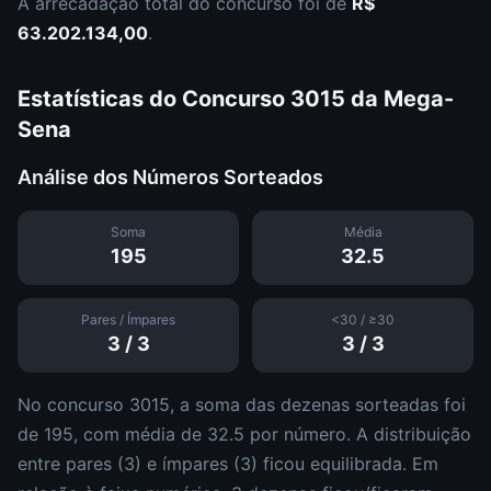
A arrecadação total do concurso foi de
R$
63.202.134,00
.
Estatísticas do Concurso
3015
da
Mega-
Sena
Análise dos Números Sorteados
Soma
Média
195
32.5
Pares / Ímpares
<30 / ≥30
3
/
3
3
/
3
No concurso
3015
, a soma das dezenas sorteadas foi
de
195
, com média de
32.5
por número. A distribuição
entre pares (
3
) e ímpares (
3
)
ficou equilibrada
.
Em