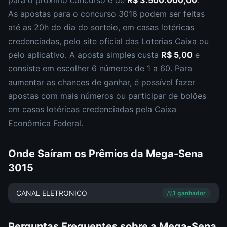
para o próximo concurso é de
R$ 3.500.000,00
.
As apostas para o concurso
3016
podem ser feitas
até as
20h
do dia do sorteio, em casas lotéricas
credenciadas, pelo site oficial das Loterias Caixa ou
pelo aplicativo. A aposta simples custa
R$ 5,00
e
consiste em escolher
6 números de 1 a 60
. Para
aumentar as chances de ganhar, é possível fazer
apostas com mais números ou participar de bolões
em casas lotéricas credenciadas pela Caixa
Econômica Federal.
Onde Saíram os Prêmios da
Mega-Sena
3015
CANAL ELETRONICO
1
ganhador
Perguntas Frequentes sobre a
Mega-Sena