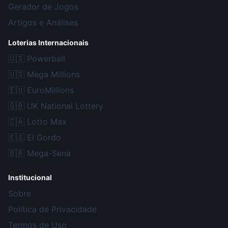
Gerador de Jogos
Artigos e Análises
Loterias Internacionais
🇺🇸
Powerball
🇺🇸
Mega Millions
🇪🇺
EuroMillions
🇬🇧
UK National Lottery
🇨🇦
Lotto Max
🇪🇸
El Gordo
🇧🇷
Mega-Sena
Institucional
Sobre
Política de Privacidade
Termos de Uso