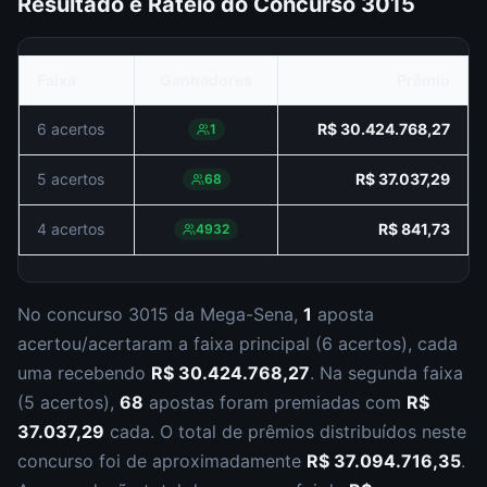
Resultado e Rateio do Concurso
3015
Faixa
Ganhadores
Prêmio
6 acertos
R$ 30.424.768,27
1
5 acertos
R$ 37.037,29
68
4 acertos
R$ 841,73
4932
No concurso
3015
da
Mega-Sena
,
1
aposta
acertou/acertaram a faixa principal (
6 acertos
), cada
uma recebendo
R$ 30.424.768,27
.
Na segunda faixa
(
5 acertos
),
68
apostas foram premiadas com
R$
37.037,29
cada.
O total de prêmios distribuídos neste
concurso foi de aproximadamente
R$ 37.094.716,35
.