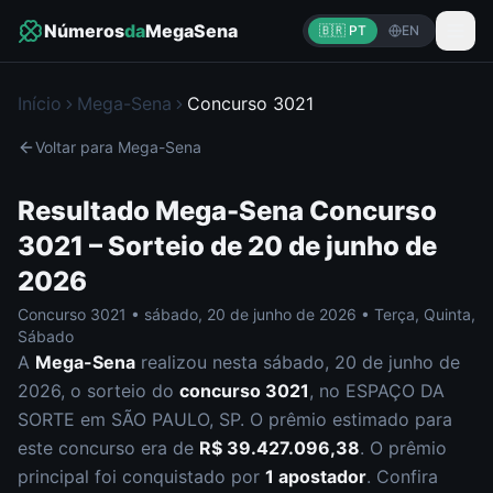
Números
da
MegaSena
🇧🇷 PT
EN
Início
Mega-Sena
Concurso
3021
Voltar para
Mega-Sena
Resultado
Mega-Sena
Concurso
3021
– Sorteio de
20 de junho de
2026
Concurso
3021
•
sábado
,
20 de junho de 2026
•
Terça, Quinta,
Sábado
A
Mega-Sena
realizou nesta
sábado
,
20 de junho de
2026
, o sorteio do
concurso
3021
, no ESPAÇO DA
SORTE em SÃO PAULO, SP
.
O prêmio estimado para
este concurso era de
R$ 39.427.096,38
.
O prêmio
principal foi conquistado por
1
apostador
.
Confira