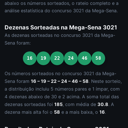
abaixo os números sorteados, o rateio completo e a
análise estatística do concurso
3021
da
Mega-Sena
.
Dezenas Sorteadas na
Mega-Sena
3021
As dezenas sorteadas no concurso
3021
da
Mega-
Sena
foram:
16
19
22
24
46
58
Os números sorteados no concurso
3021
da
Mega-
Sena
foram
16 – 19 – 22 – 24 – 46 – 58
.
Neste sorteio,
a distribuição incluiu
5
número
s
par
es
e
1
ímpar
, com
4
dezena
s
abaixo de 30 e
2
acima. A soma total das
dezenas sorteadas foi
185
, com média de
30.8
. A
dezena mais alta foi o
58
e a mais baixa, o
16
.