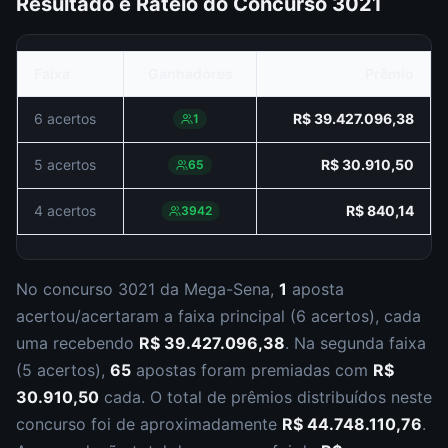
Resultado e Rateio do Concurso
3021
Faixa
Ganhadores
Prêmio
6 acertos
R$ 39.427.096,38
1
5 acertos
R$ 30.910,50
65
4 acertos
R$ 840,14
3942
No concurso
3021
da
Mega-Sena
,
1
aposta
acertou/acertaram a faixa principal (
6 acertos
), cada
uma recebendo
R$ 39.427.096,38
.
Na segunda faixa
(
5 acertos
),
65
apostas foram premiadas com
R$
30.910,50
cada.
O total de prêmios distribuídos neste
concurso foi de aproximadamente
R$ 44.748.110,76
.