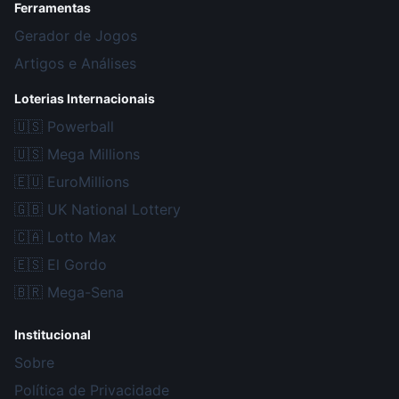
Ferramentas
Gerador de Jogos
Artigos e Análises
Loterias Internacionais
🇺🇸
Powerball
🇺🇸
Mega Millions
🇪🇺
EuroMillions
🇬🇧
UK National Lottery
🇨🇦
Lotto Max
🇪🇸
El Gordo
🇧🇷
Mega-Sena
Institucional
Sobre
Política de Privacidade