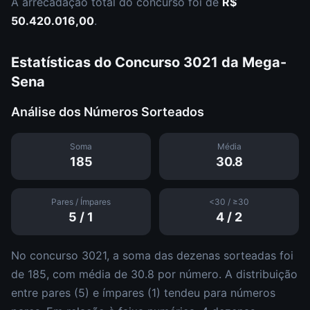
A arrecadação total do concurso foi de
R$
50.420.016,00
.
Estatísticas do Concurso
3021
da
Mega-
Sena
Análise dos Números Sorteados
Soma
Média
185
30.8
Pares / Ímpares
<30 / ≥30
5
/
1
4
/
2
No concurso
3021
, a soma das dezenas sorteadas foi
de
185
, com média de
30.8
por número. A distribuição
entre pares (
5
) e ímpares (
1
)
tendeu para números