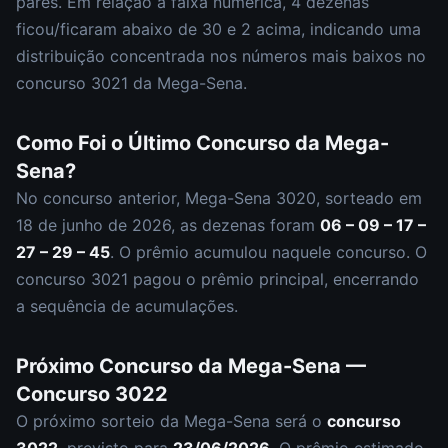
pares
.
Em relação à faixa numérica,
4
dezena
s
ficou/ficaram abaixo de 30 e
2
acima, indicando uma
distribuição
concentrada nos números mais baixos
no
concurso
3021
da
Mega-Sena
.
Como Foi o Último Concurso da
Mega-
Sena
?
No concurso anterior,
Mega-Sena
3020
, sorteado em
18 de junho de 2026
, as dezenas foram
06 – 09 – 17 –
27 – 29 – 45
.
O prêmio acumulou naquele concurso.
O
concurso
3021
pagou o prêmio principal
,
encerrando
a sequência de acumulações.
Próximo Concurso da
Mega-Sena
—
Concurso
3022
O próximo sorteio da
Mega-Sena
será o
concurso