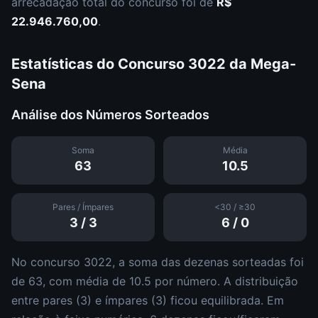
arrecadação total do concurso foi de
R$
22.946.760,00
.
Estatísticas do Concurso
3022
da
Mega-
Sena
Análise dos Números Sorteados
Soma
Média
63
10.5
Pares / Ímpares
<30 / ≥30
3
/
3
6
/
0
No concurso
3022
, a soma das dezenas sorteadas foi
de
63
, com média de
10.5
por número. A distribuição
entre pares (
3
) e ímpares (
3
)
ficou equilibrada
.
Em