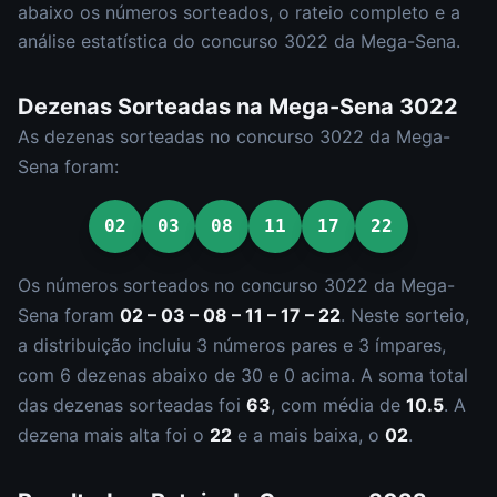
abaixo os números sorteados, o rateio completo e a
análise estatística do concurso
3022
da
Mega-Sena
.
Dezenas Sorteadas na
Mega-Sena
3022
As dezenas sorteadas no concurso
3022
da
Mega-
Sena
foram:
02
03
08
11
17
22
Os números sorteados no concurso
3022
da
Mega-
Sena
foram
02 – 03 – 08 – 11 – 17 – 22
.
Neste sorteio,
a distribuição incluiu
3
número
s
par
es
e
3
ímpar
es
,
com
6
dezena
s
abaixo de 30 e
0
acima. A soma total
das dezenas sorteadas foi
63
, com média de
10.5
. A
dezena mais alta foi o
22
e a mais baixa, o
02
.