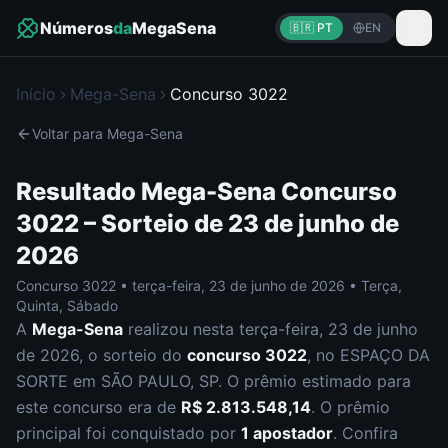
Números
da
MegaSena
🇧🇷 PT
EN
Início
Mega-Sena
Concurso
3022
Voltar para
Mega-Sena
Resultado
Mega-Sena
Concurso
3022
– Sorteio de
23 de junho de
2026
Concurso
3022
•
terça-feira
,
23 de junho de 2026
•
Terça,
Quinta, Sábado
A
Mega-Sena
realizou nesta
terça-feira
,
23 de junho
de 2026
, o sorteio do
concurso
3022
, no ESPAÇO DA
SORTE em SÃO PAULO, SP
.
O prêmio estimado para
este concurso era de
R$ 2.813.548,14
.
O prêmio
principal foi conquistado por
1
apostador
.
Confira