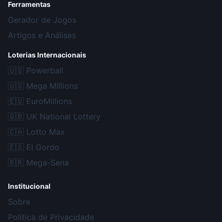
Ferramentas
Gerador de Jogos
Artigos e Análises
Loterias Internacionais
🇺🇸
Powerball
🇺🇸
Mega Millions
🇪🇺
EuroMillions
🇬🇧
UK National Lottery
🇨🇦
Lotto Max
🇪🇸
El Gordo
🇧🇷
Mega-Sena
Institucional
Sobre
Política de Privacidade