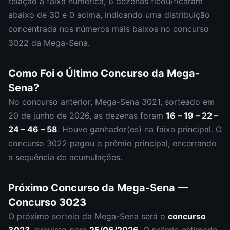
relação à faixa numérica,
6
dezena
s
ficou/ficaram
abaixo de 30 e
0
acima, indicando uma distribuição
concentrada nos números mais baixos
no concurso
3022
da
Mega-Sena
.
Como Foi o Último Concurso da
Mega-
Sena
?
No concurso anterior,
Mega-Sena
3021
, sorteado em
20 de junho de 2026
, as dezenas foram
16 – 19 – 22 –
24 – 46 – 58
.
Houve ganhador(es) na faixa principal.
O
concurso
3022
pagou o prêmio principal
,
encerrando
a sequência de acumulações.
Próximo Concurso da
Mega-Sena
—
Concurso
3023
O próximo sorteio da
Mega-Sena
será o
concurso