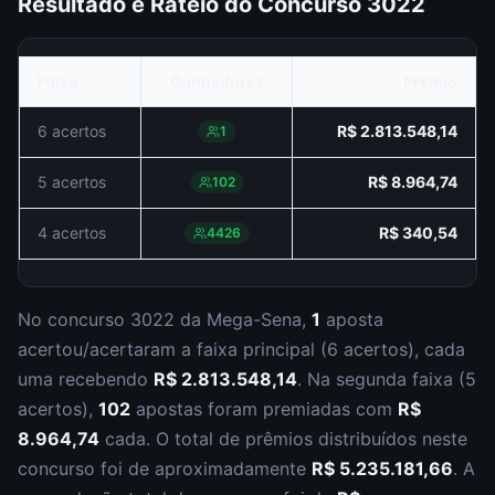
Resultado e Rateio do Concurso
3022
Faixa
Ganhadores
Prêmio
6 acertos
R$ 2.813.548,14
1
5 acertos
R$ 8.964,74
102
4 acertos
R$ 340,54
4426
No concurso
3022
da
Mega-Sena
,
1
aposta
acertou/acertaram a faixa principal (
6 acertos
), cada
uma recebendo
R$ 2.813.548,14
.
Na segunda faixa (
5
acertos
),
102
apostas foram premiadas com
R$
8.964,74
cada.
O total de prêmios distribuídos neste
concurso foi de aproximadamente
R$ 5.235.181,66
.
A