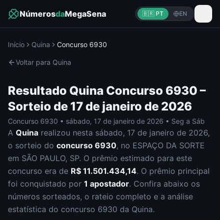
Números
da
MegaSena
🇧🇷 PT
EN
Início
Quina
Concurso
6930
Voltar para
Quina
Resultado
Quina
Concurso
6930
–
Sorteio de
17 de janeiro de 2026
Concurso
6930
•
sábado
,
17 de janeiro de 2026
•
Seg a Sáb
A
Quina
realizou nesta
sábado
,
17 de janeiro de 2026
,
o sorteio do
concurso
6930
, no ESPAÇO DA SORTE
em SÃO PAULO, SP
.
O prêmio estimado para este
concurso era de
R$ 11.501.434,14
.
O prêmio principal
foi conquistado por
1
apostador
.
Confira abaixo os
números sorteados, o rateio completo e a análise
estatística do concurso
6930
da
Quina
.