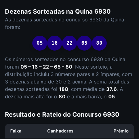
Dezenas Sorteadas na
Quina
6930
As dezenas sorteadas no concurso
6930
da
Quina
foram:
05
16
22
65
80
Os números sorteados no concurso
6930
da
Quina
foram
05 – 16 – 22 – 65 – 80
.
Neste sorteio, a
distribuição incluiu
3
número
s
par
es
e
2
ímpar
es
, com
3
dezena
s
abaixo de 30 e
2
acima. A soma total das
dezenas sorteadas foi
188
, com média de
37.6
. A
dezena mais alta foi o
80
e a mais baixa, o
05
.
Resultado e Rateio do Concurso
6930
Faixa
Ganhadores
Prêmio