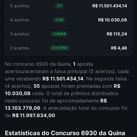
5 acertos
R$ 11.501.434,14
1
4 acertos
R$ 10.030,08
55
3 acertos
R$ 115,24
4559
2 acertos
R$ 4,48
117257
No concurso
6930
da
Quina
,
1
aposta
acertou/acertaram a faixa principal (
5 acertos
), cada
uma recebendo
R$ 11.501.434,14
.
Na segunda faixa
(
4 acertos
),
55
apostas foram premiadas com
R$
10.030,08
cada.
O total de prêmios distribuídos
neste concurso foi de aproximadamente
R$
13.103.779,06
.
A arrecadação total do concurso foi
de
R$ 11.997.834,00
.
Estatísticas do Concurso
6930
da
Quina