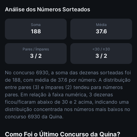
Análise dos Números Sorteados
Soma
Média
188
37.6
Pares / Ímpares
<30 / ≥30
3
/
2
3
/
2
No concurso
6930
, a soma das dezenas sorteadas foi
de
188
, com média de
37.6
por número. A distribuição
entre pares (
3
) e ímpares (
2
)
tendeu para números
pares
.
Em relação à faixa numérica,
3
dezena
s
ficou/ficaram abaixo de 30 e
2
acima, indicando uma
distribuição
concentrada nos números mais baixos
no
concurso
6930
da
Quina
.
Como Foi o Último Concurso da
Quina
?