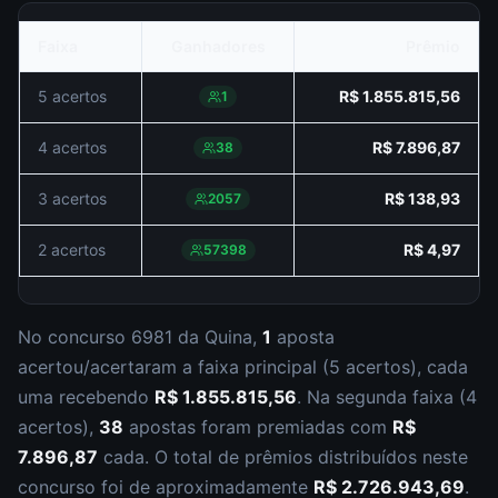
Faixa
Ganhadores
Prêmio
5 acertos
R$ 1.855.815,56
1
4 acertos
R$ 7.896,87
38
3 acertos
R$ 138,93
2057
2 acertos
R$ 4,97
57398
No concurso
6981
da
Quina
,
1
aposta
acertou/acertaram a faixa principal (
5 acertos
), cada
uma recebendo
R$ 1.855.815,56
.
Na segunda faixa (
4
acertos
),
38
apostas foram premiadas com
R$
7.896,87
cada.
O total de prêmios distribuídos neste
concurso foi de aproximadamente
R$ 2.726.943,69
.