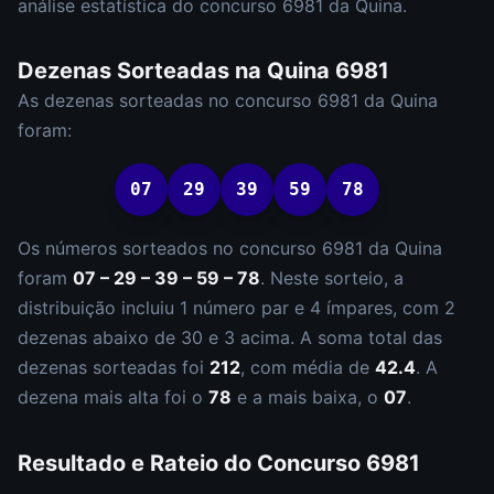
análise estatística do concurso
6981
da
Quina
.
Dezenas Sorteadas na
Quina
6981
As dezenas sorteadas no concurso
6981
da
Quina
foram:
07
29
39
59
78
Os números sorteados no concurso
6981
da
Quina
foram
07 – 29 – 39 – 59 – 78
.
Neste sorteio, a
distribuição incluiu
1
número
par
e
4
ímpar
es
, com
2
dezena
s
abaixo de 30 e
3
acima. A soma total das
dezenas sorteadas foi
212
, com média de
42.4
. A
dezena mais alta foi o
78
e a mais baixa, o
07
.
Resultado e Rateio do Concurso
6981