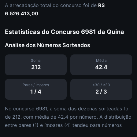
A arrecadação total do concurso foi de
R$
6.526.413,00
.
Estatísticas do Concurso
6981
da
Quina
Análise dos Números Sorteados
Soma
Média
212
42.4
Pares / Ímpares
<30 / ≥30
1
/
4
2
/
3
No concurso
6981
, a soma das dezenas sorteadas foi
de
212
, com média de
42.4
por número. A distribuição
entre pares (
1
) e ímpares (
4
)
tendeu para números
ímpares
.
Em relação à faixa numérica,
2
dezena
s