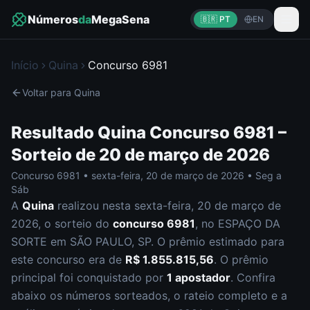
Números
da
MegaSena
🇧🇷 PT
EN
Início
Quina
Concurso
6981
Voltar para
Quina
Resultado
Quina
Concurso
6981
–
Sorteio de
20 de março de 2026
Concurso
6981
•
sexta-feira
,
20 de março de 2026
•
Seg a
Sáb
A
Quina
realizou nesta
sexta-feira
,
20 de março de
2026
, o sorteio do
concurso
6981
, no ESPAÇO DA
SORTE em SÃO PAULO, SP
.
O prêmio estimado para
este concurso era de
R$ 1.855.815,56
.
O prêmio
principal foi conquistado por
1
apostador
.
Confira
abaixo os números sorteados, o rateio completo e a