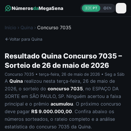
Números
da
MegaSena
🇧🇷 PT
EN
Início
Quina
Concurso
7035
Voltar para
Quina
Resultado
Quina
Concurso
7035
–
Sorteio de
26 de maio de 2026
Concurso
7035
•
terça-feira
,
26 de maio de 2026
•
Seg a Sáb
A
Quina
realizou nesta
terça-feira
,
26 de maio de
2026
, o sorteio do
concurso
7035
, no ESPAÇO DA
SORTE em SÃO PAULO, SP
.
Ninguém acertou a faixa
principal e o prêmio
acumulou
. O próximo concurso
deve pagar
R$ 9.000.000,00
.
Confira abaixo os
números sorteados, o rateio completo e a análise
estatística do concurso
7035
da
Quina
.