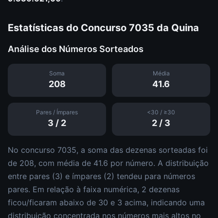
Estatísticas do Concurso
7035
da
Quina
Análise dos Números Sorteados
Soma
Média
208
41.6
Pares / Ímpares
<30 / ≥30
3
/
2
2
/
3
No concurso
7035
, a soma das dezenas sorteadas foi
de
208
, com média de
41.6
por número. A distribuição
entre pares (
3
) e ímpares (
2
)
tendeu para números
pares
.
Em relação à faixa numérica,
2
dezena
s
ficou/ficaram abaixo de 30 e
3
acima, indicando uma
distribuição
concentrada nos números mais altos
no