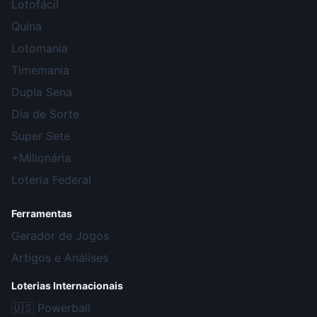
Lotofácil
Quina
Lotomania
Timemania
Dupla Sena
Dia de Sorte
Super Sete
+Milionária
Loteria Federal
Ferramentas
Gerador de Jogos
Artigos e Análises
Loterias Internacionais
🇺🇸
Powerball