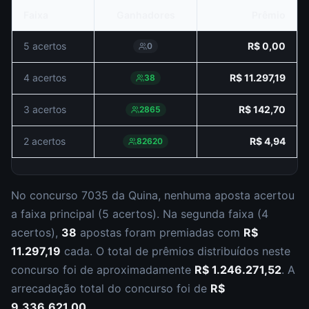
Faixa
Ganhadores
Prêmio
5 acertos
R$ 0,00
0
4 acertos
R$ 11.297,19
38
3 acertos
R$ 142,70
2865
2 acertos
R$ 4,94
82620
No concurso
7035
da
Quina
,
nenhuma aposta acertou
a faixa principal (
5 acertos
).
Na segunda faixa (
4
acertos
),
38
apostas foram premiadas com
R$
11.297,19
cada.
O total de prêmios distribuídos neste
concurso foi de aproximadamente
R$ 1.246.271,52
.
A
arrecadação total do concurso foi de
R$
9.336.621,00
.