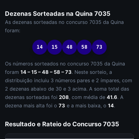
Dezenas Sorteadas na
Quina
7035
As dezenas sorteadas no concurso
7035
da
Quina
foram:
14
15
48
58
73
Os números sorteados no concurso
7035
da
Quina
foram
14 – 15 – 48 – 58 – 73
.
Neste sorteio, a
distribuição incluiu
3
número
s
par
es
e
2
ímpar
es
, com
2
dezena
s
abaixo de 30 e
3
acima. A soma total das
dezenas sorteadas foi
208
, com média de
41.6
. A
dezena mais alta foi o
73
e a mais baixa, o
14
.
Resultado e Rateio do Concurso
7035