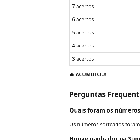
7 acertos
6 acertos
5 acertos
4 acertos
3 acertos
🔥 ACUMULOU!
Perguntas Frequent
Quais foram os números
Os números sorteados foram: 1, 
Houve ganhador na Supe