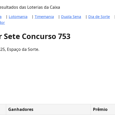
sultados das Loterias da Caixa
a
|
Lotomania
|
Timemania
|
Dupla Sena
|
Dia de Sorte
dor
r Sete Concurso 753
25, Espaço da Sorte.
Ganhadores
Prêmio