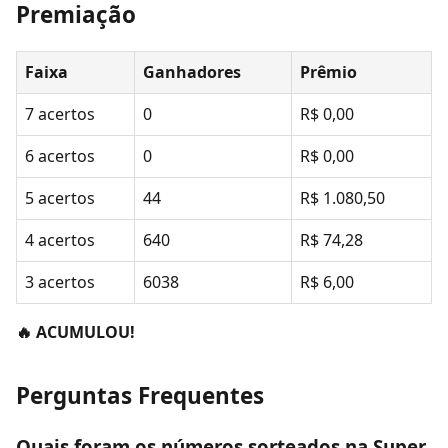
Premiação
Faixa
Ganhadores
Prêmio
7 acertos
0
R$ 0,00
6 acertos
0
R$ 0,00
5 acertos
44
R$ 1.080,50
4 acertos
640
R$ 74,28
3 acertos
6038
R$ 6,00
🔥 ACUMULOU!
Perguntas Frequentes
Quais foram os números sorteados na Super