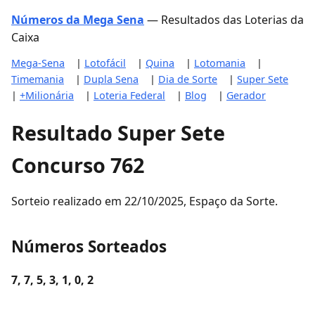
Números da Mega Sena
— Resultados das Loterias da
Caixa
Mega-Sena
|
Lotofácil
|
Quina
|
Lotomania
|
Timemania
|
Dupla Sena
|
Dia de Sorte
|
Super Sete
|
+Milionária
|
Loteria Federal
|
Blog
|
Gerador
Resultado Super Sete
Concurso 762
Sorteio realizado em 22/10/2025, Espaço da Sorte.
Números Sorteados
7, 7, 5, 3, 1, 0, 2