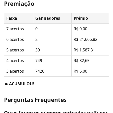
Premiação
Faixa
Ganhadores
Prêmio
7 acertos
0
R$ 0,00
6 acertos
2
R$ 21.666,82
5 acertos
39
R$ 1.587,31
4 acertos
749
R$ 82,65
3 acertos
7420
R$ 6,00
🔥 ACUMULOU!
Perguntas Frequentes
Quais foram os números sorteados na Super