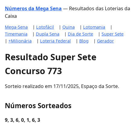
Números da Mega Sena
— Resultados das Loterias da
Caixa
Mega-Sena
|
Lotofácil
|
Quina
|
Lotomania
|
Timemania
|
Dupla Sena
|
Dia de Sorte
|
Super Sete
|
+Milionária
|
Loteria Federal
|
Blog
|
Gerador
Resultado Super Sete
Concurso 773
Sorteio realizado em 17/11/2025, Espaço da Sorte.
Números Sorteados
9, 3, 6, 0, 1, 6, 3