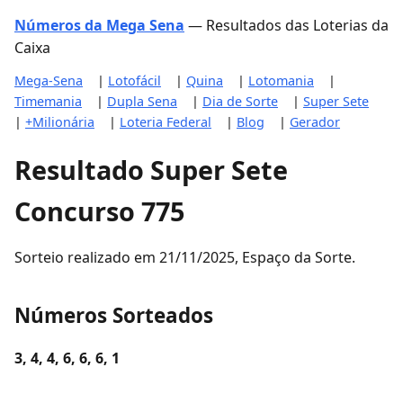
Números da Mega Sena
— Resultados das Loterias da
Caixa
Mega-Sena
|
Lotofácil
|
Quina
|
Lotomania
|
Timemania
|
Dupla Sena
|
Dia de Sorte
|
Super Sete
|
+Milionária
|
Loteria Federal
|
Blog
|
Gerador
Resultado Super Sete
Concurso 775
Sorteio realizado em 21/11/2025, Espaço da Sorte.
Números Sorteados
3, 4, 4, 6, 6, 6, 1