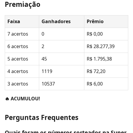
Premiação
Faixa
Ganhadores
Prêmio
7 acertos
0
R$ 0,00
6 acertos
2
R$ 28.277,39
5 acertos
45
R$ 1.795,38
4 acertos
1119
R$ 72,20
3 acertos
10537
R$ 6,00
🔥 ACUMULOU!
Perguntas Frequentes
Quais foram os números sorteados na Super