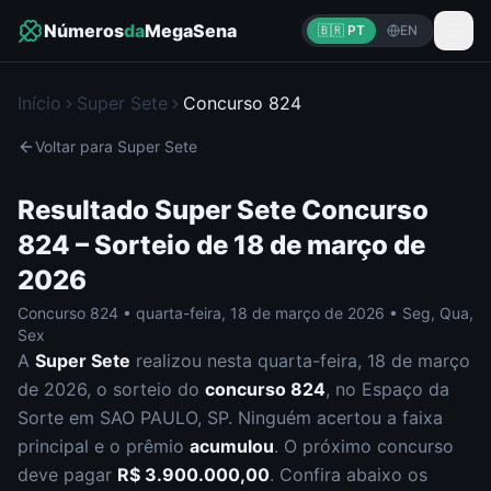
Números
da
MegaSena
🇧🇷 PT
EN
Início
Super Sete
Concurso
824
Voltar para
Super Sete
Resultado
Super Sete
Concurso
824
– Sorteio de
18 de março de
2026
Concurso
824
•
quarta-feira
,
18 de março de 2026
•
Seg, Qua,
Sex
A
Super Sete
realizou nesta
quarta-feira
,
18 de março
de 2026
, o sorteio do
concurso
824
, no Espaço da
Sorte em SAO PAULO, SP
.
Ninguém acertou a faixa
principal e o prêmio
acumulou
. O próximo concurso
deve pagar
R$ 3.900.000,00
.
Confira abaixo os