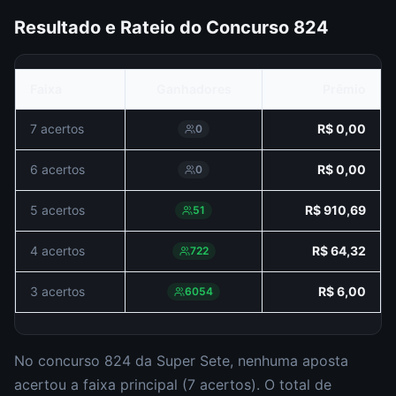
Resultado e Rateio do Concurso
824
Faixa
Ganhadores
Prêmio
7 acertos
R$ 0,00
0
6 acertos
R$ 0,00
0
5 acertos
R$ 910,69
51
4 acertos
R$ 64,32
722
3 acertos
R$ 6,00
6054
No concurso
824
da
Super Sete
,
nenhuma aposta
acertou a faixa principal (
7 acertos
).
O total de