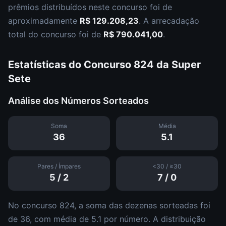
prêmios distribuídos neste concurso foi de
aproximadamente
R$ 129.208,23
.
A arrecadação
total do concurso foi de
R$ 790.041,00
.
Estatísticas do Concurso
824
da
Super
Sete
Análise dos Números Sorteados
Soma
Média
36
5.1
Pares / Ímpares
<30 / ≥30
5
/
2
7
/
0
No concurso
824
, a soma das dezenas sorteadas foi
de
36
, com média de
5.1
por número. A distribuição