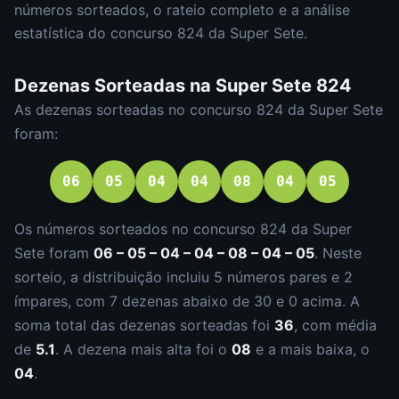
números sorteados, o rateio completo e a análise
estatística do concurso
824
da
Super Sete
.
Dezenas Sorteadas na
Super Sete
824
As dezenas sorteadas no concurso
824
da
Super Sete
foram:
06
05
04
04
08
04
05
Os números sorteados no concurso
824
da
Super
Sete
foram
06 – 05 – 04 – 04 – 08 – 04 – 05
.
Neste
sorteio, a distribuição incluiu
5
número
s
par
es
e
2
ímpar
es
, com
7
dezena
s
abaixo de 30 e
0
acima. A
soma total das dezenas sorteadas foi
36
, com média
de
5.1
. A dezena mais alta foi o
08
e a mais baixa, o
04
.