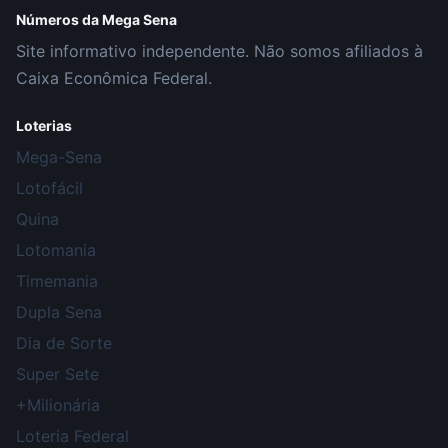
Números da Mega Sena
Site informativo independente. Não somos afiliados à
Caixa Econômica Federal.
Loterias
Mega-Sena
Lotofácil
Quina
Lotomania
Timemania
Dupla Sena
Dia de Sorte
Super Sete
+Milionária
Loteria Federal