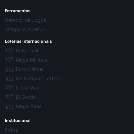
Ferramentas
Gerador de Jogos
Artigos e Análises
Loterias Internacionais
🇺🇸
Powerball
🇺🇸
Mega Millions
🇪🇺
EuroMillions
🇬🇧
UK National Lottery
🇨🇦
Lotto Max
🇪🇸
El Gordo
🇧🇷
Mega-Sena
Institucional
Sobre