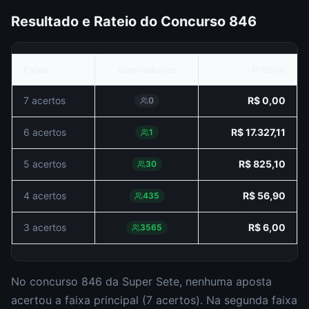
Resultado e Rateio do Concurso
846
Faixa
Ganhadores
Prêmio
7 acertos
R$ 0,00
0
6 acertos
R$ 17.327,11
1
5 acertos
R$ 825,10
30
4 acertos
R$ 56,90
435
3 acertos
R$ 6,00
3565
No concurso
846
da
Super Sete
,
nenhuma aposta
acertou a faixa principal (
7 acertos
).
Na segunda faixa