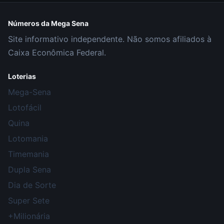
Números da Mega Sena
Site informativo independente. Não somos afiliados à
Caixa Econômica Federal.
Loterias
Mega-Sena
Lotofácil
Quina
Lotomania
Timemania
Dupla Sena
Dia de Sorte
Super Sete
+Milionária