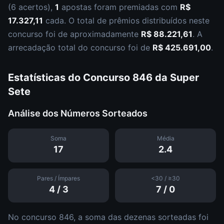
(
6 acertos
),
1
apostas foram premiadas com
R$
17.327,11
cada.
O total de prêmios distribuídos neste
concurso foi de aproximadamente
R$ 88.221,61
.
A
arrecadação total do concurso foi de
R$ 425.691,00
.
Estatísticas do Concurso
846
da
Super
Sete
Análise dos Números Sorteados
Soma
Média
17
2.4
Pares / Ímpares
<30 / ≥30
4
/
3
7
/
0
No concurso
846
, a soma das dezenas sorteadas foi