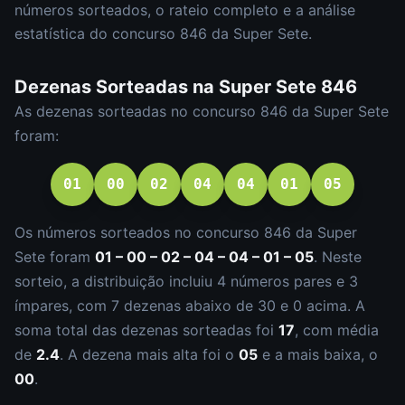
números sorteados, o rateio completo e a análise
estatística do concurso
846
da
Super Sete
.
Dezenas Sorteadas na
Super Sete
846
As dezenas sorteadas no concurso
846
da
Super Sete
foram:
01
00
02
04
04
01
05
Os números sorteados no concurso
846
da
Super
Sete
foram
01 – 00 – 02 – 04 – 04 – 01 – 05
.
Neste
sorteio, a distribuição incluiu
4
número
s
par
es
e
3
ímpar
es
, com
7
dezena
s
abaixo de 30 e
0
acima. A
soma total das dezenas sorteadas foi
17
, com média
de
2.4
. A dezena mais alta foi o
05
e a mais baixa, o
00
.