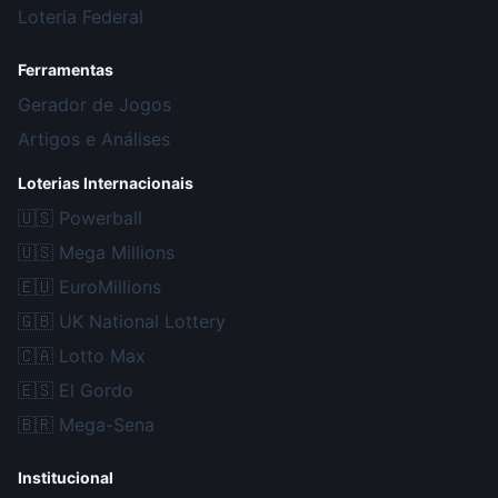
Loteria Federal
Ferramentas
Gerador de Jogos
Artigos e Análises
Loterias Internacionais
🇺🇸
Powerball
🇺🇸
Mega Millions
🇪🇺
EuroMillions
🇬🇧
UK National Lottery
🇨🇦
Lotto Max
🇪🇸
El Gordo
🇧🇷
Mega-Sena
Institucional