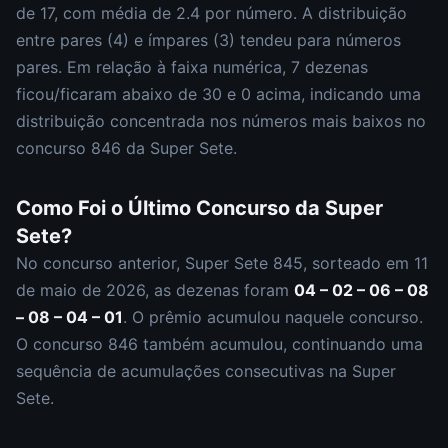
de
17
, com média de
2.4
por número. A distribuição
entre pares (
4
) e ímpares (
3
)
tendeu para números
pares
.
Em relação à faixa numérica,
7
dezena
s
ficou/ficaram abaixo de 30 e
0
acima, indicando uma
distribuição
concentrada nos números mais baixos
no
concurso
846
da
Super Sete
.
Como Foi o Último Concurso da
Super
Sete
?
No concurso anterior,
Super Sete
845
, sorteado em
11
de maio de 2026
, as dezenas foram
04 – 02 – 06 – 08
– 08 – 04 – 01
.
O prêmio acumulou naquele concurso.
O concurso
846
também acumulou
,
continuando uma
sequência de acumulações consecutivas na Super
Sete.