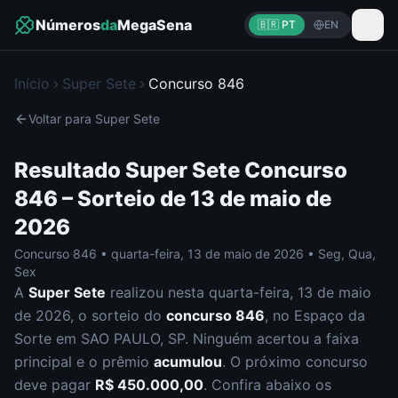
Números
da
MegaSena
🇧🇷 PT
EN
Início
Super Sete
Concurso
846
Voltar para
Super Sete
Resultado
Super Sete
Concurso
846
– Sorteio de
13 de maio de
2026
Concurso
846
•
quarta-feira
,
13 de maio de 2026
•
Seg, Qua,
Sex
A
Super Sete
realizou nesta
quarta-feira
,
13 de maio
de 2026
, o sorteio do
concurso
846
, no Espaço da
Sorte em SAO PAULO, SP
.
Ninguém acertou a faixa
principal e o prêmio
acumulou
. O próximo concurso
deve pagar
R$ 450.000,00
.
Confira abaixo os