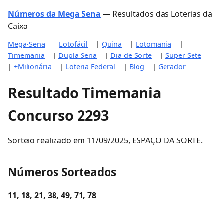
Números da Mega Sena
— Resultados das Loterias da
Caixa
Mega-Sena
|
Lotofácil
|
Quina
|
Lotomania
|
Timemania
|
Dupla Sena
|
Dia de Sorte
|
Super Sete
|
+Milionária
|
Loteria Federal
|
Blog
|
Gerador
Resultado Timemania
Concurso 2293
Sorteio realizado em 11/09/2025, ESPAÇO DA SORTE.
Números Sorteados
11, 18, 21, 38, 49, 71, 78