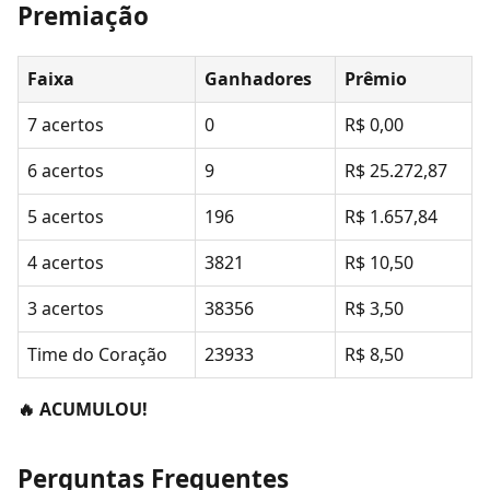
Premiação
Faixa
Ganhadores
Prêmio
7 acertos
0
R$ 0,00
6 acertos
9
R$ 25.272,87
5 acertos
196
R$ 1.657,84
4 acertos
3821
R$ 10,50
3 acertos
38356
R$ 3,50
Time do Coração
23933
R$ 8,50
🔥 ACUMULOU!
Perguntas Frequentes