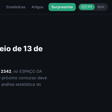
r
Estatísticas
Artigos
Surpresinha
🇧🇷 PT
EN
eio de
13 de
o
2342
, no ESPAÇO DA
O próximo concurso deve
análise estatística do