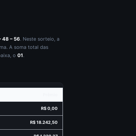
– 48 – 56
.
Neste sorteio, a
ma. A soma total das
baixa, o
01
.
Prêmio
R$ 0,00
R$ 18.242,50