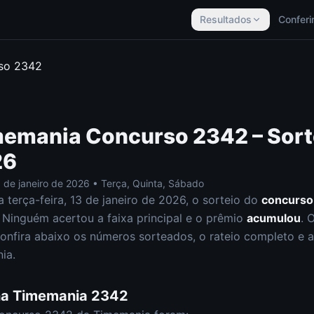
Resultados
Conferi
rso
2342
memania
Concurso
2342
– Sort
26
 de janeiro de 2026
•
Terça, Quinta, Sábado
ta
terça-feira
,
13 de janeiro de 2026
, o sorteio do
concurs
Ninguém acertou a faixa principal e o prêmio
acumulou
. 
onfira abaixo os números sorteados, o rateio completo e a 
ia
.
na
Timemania
2342