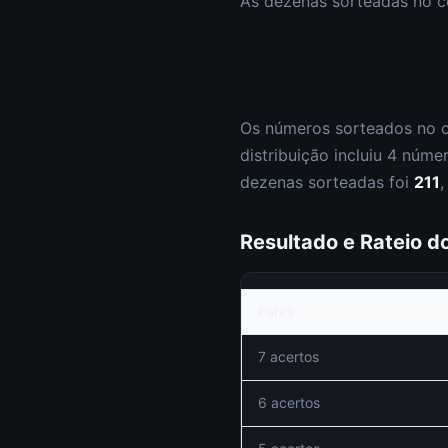
As dezenas sorteadas no 
Os números sorteados no 
distribuição incluiu
4
núme
dezenas sorteadas foi
211
Resultado e Rateio 
Faixa
7 acertos
6 acertos