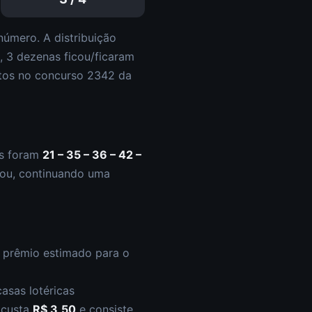
úmero. A distribuição
a,
3
dezena
s
ficou/ficaram
tos
no concurso
2342
da
s foram
21 – 35 – 36 – 42 –
ou
,
continuando uma
O prêmio estimado para o
asas lotéricas
s custa
R$ 3,50
e consiste