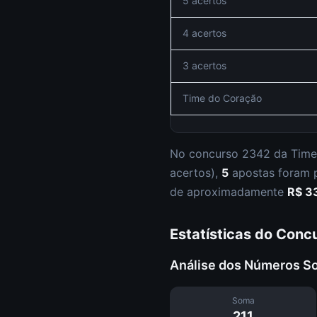
5 acertos
4 acertos
3 acertos
Time do Coração
No concurso
2342
da
Time
acertos
),
5
apostas foram
de aproximadamente
R$ 3
Estatísticas do Conc
Análise dos Números S
Soma
211