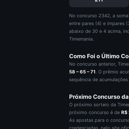
No concurso
2342
, a soma
entre pares (
4
) e ímpares (
abaixo de 30 e
4
acima, in
Timemania
.
Como Foi o Último C
No concurso anterior,
Time
58 – 65 – 71
.
O prêmio acu
sequência de acumulações 
Próximo Concurso d
O próximo sorteio da
Time
próximo concurso é de
R$
As apostas para o concur
credenciadas, pelo site ofi