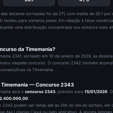
 das dezenas sorteadas foi de
211
, com média de
30.1
por n
3
)
tendeu para números pares
.
Em relação à faixa numéric
dicando uma distribuição
concentrada nos números mais al
oncurso da
Timemania
?
mania
2341
, sorteado em
10 de janeiro de 2026
, as dezena
mulou naquele concurso.
O concurso
2342
também acumul
consecutivas na Timemania.
a
Timemania
— Concurso
2343
mania
será o
concurso
2343
, previsto para
15/01/2026
. 
 2.400.000,00
.
so
2343
podem ser feitas até as
20h
do dia do sorteio, em c
cial das Loterias Caixa ou pelo aplicativo. A aposta simple