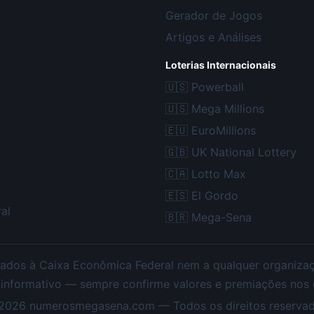
Gerador de Jogos
Artigos e Análises
Loterias Internacionais
🇺🇸
Powerball
🇺🇸
Mega Millions
🇪🇺
EuroMillions
🇬🇧
UK National Lottery
🇨🇦
Lotto Max
🇪🇸
El Gordo
al
🇧🇷
Mega-Sena
ados à Caixa Econômica Federal nem a qualquer organização
 informativo — sempre confirme valores e premiações nos ca
2026
numerosmegasena.com — Todos os direitos reservad