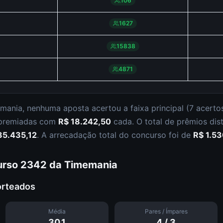
106
1627
15838
4871
mania
,
nenhuma aposta acertou a faixa principal (
7 acerto
 premiadas com
R$ 18.242,50
cada.
O total de prêmios dis
35.435,12
.
A arrecadação total do concurso foi de
R$ 1.5
urso
2342
da
Timemania
orteados
Média
Pares / Ímpares
30.1
4
/
3