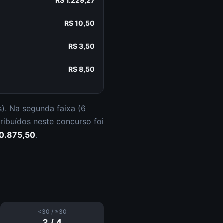
R$ 1.229,27
R$ 10,50
R$ 3,50
R$ 8,50
s
).
Na segunda faixa (
6
tribuídos neste concurso foi
30.875,50
.
<30 / ≥30
3
/
4