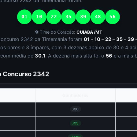
concurso
2342
da
Timemania
foram:
01
10
22
35
39
48
56
⚽ Time do Coração:
CUIABA /MT
concurso
2342
da
Timemania
foram
01 – 10 – 22 – 35 – 39 
ro
s
par
es
e
3
ímpar
es
, com
3
dezena
s
abaixo de 30 e
4
aci
, com média de
30.1
. A dezena mais alta foi o
56
e a mais 
do Concurso
2342
Ganhadores
0
5