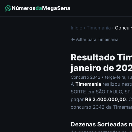
Números
da
MegaSena
Início
Timemania
Concu
Voltar para
Timemania
Resultado
Ti
janeiro de 20
Concurso
2342
•
terça-feira
,
13
A
Timemania
realizou nes
SORTE em SÃO PAULO, SP
.
pagar
R$ 2.400.000,00
.
C
concurso
2342
da
Timeman
Dezenas Sorteadas 