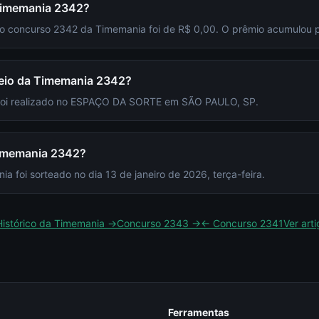
 Timemania 2342?
 do concurso 2342 da Timemania foi de R$ 0,00. O prêmio acumulou 
rteio da Timemania 2342?
 foi realizado no ESPAÇO DA SORTE em SÃO PAULO, SP.
Timemania 2342?
 foi sorteado no dia 13 de janeiro de 2026, terça-feira.
Histórico da
Timemania
→
Concurso
2343
→
← Concurso
2341
Ver art
Ferramentas