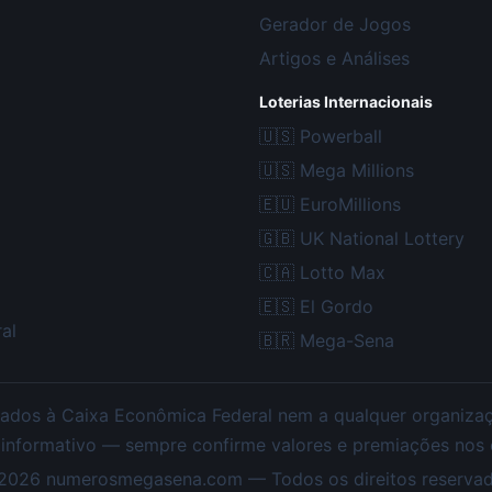
Gerador de Jogos
Artigos e Análises
Loterias Internacionais
🇺🇸
Powerball
🇺🇸
Mega Millions
🇪🇺
EuroMillions
🇬🇧
UK National Lottery
🇨🇦
Lotto Max
🇪🇸
El Gordo
al
🇧🇷
Mega-Sena
ados à Caixa Econômica Federal nem a qualquer organização
 informativo — sempre confirme valores e premiações nos ca
2026
numerosmegasena.com — Todos os direitos reservad