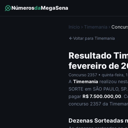
Números
da
MegaSena
Início
Timemania
Concu
Voltar para
Timemania
Resultado
Ti
fevereiro de 
Concurso
2357
•
quinta-feira
,
1
A
Timemania
realizou nes
SORTE em SÃO PAULO, SP
.
pagar
R$ 7.500.000,00
.
C
concurso
2357
da
Timeman
Dezenas Sorteadas 