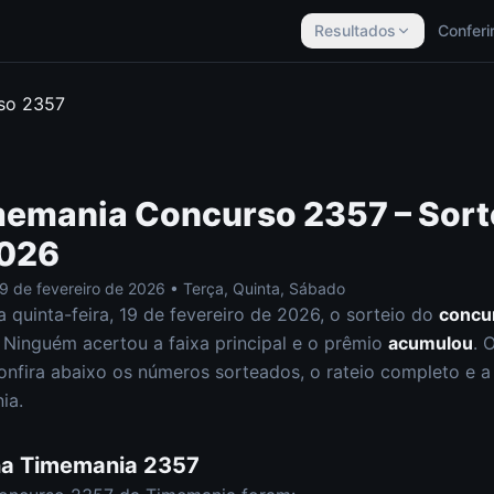
Resultados
Conferi
rso
2357
memania
Concurso
2357
– Sort
2026
9 de fevereiro de 2026
•
Terça, Quinta, Sábado
ta
quinta-feira
,
19 de fevereiro de 2026
, o sorteio do
concu
Ninguém acertou a faixa principal e o prêmio
acumulou
. 
onfira abaixo os números sorteados, o rateio completo e a a
ia
.
na
Timemania
2357