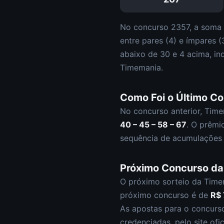
No concurso
2357
, a soma
entre pares (
4
) e ímpares (
abaixo de 30 e
4
acima, in
Timemania
.
Como Foi o Último C
No concurso anterior,
Time
40 – 45 – 58 – 67
.
O prêmi
sequência de acumulações 
Próximo Concurso d
O próximo sorteio da
Time
próximo concurso é de
R$ 
As apostas para o concur
credenciadas, pelo site ofi