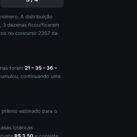
número. A distribuição
a,
3
dezena
s
ficou/ficaram
tos
no concurso
2357
da
enas foram
21 – 35 – 36 –
cumulou
,
continuando uma
O prêmio estimado para o
asas lotéricas
s custa
R$ 3,50
e consiste