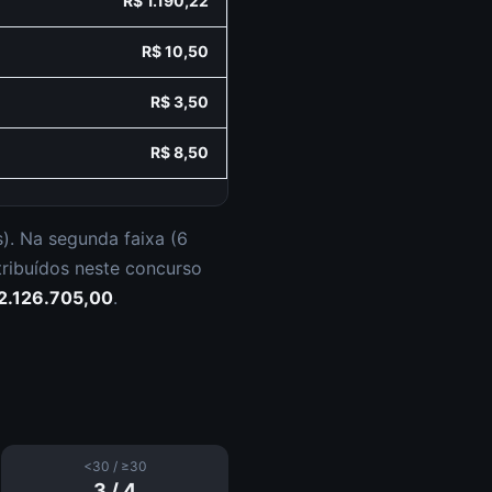
R$ 1.190,22
R$ 10,50
R$ 3,50
R$ 8,50
s
).
Na segunda faixa (
6
tribuídos neste concurso
2.126.705,00
.
<30 / ≥30
3
/
4