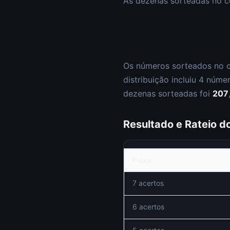
As dezenas sorteadas no 
Os números sorteados no 
distribuição incluiu
4
núme
dezenas sorteadas foi
207
Resultado e Rateio 
Faixa
7 acertos
6 acertos