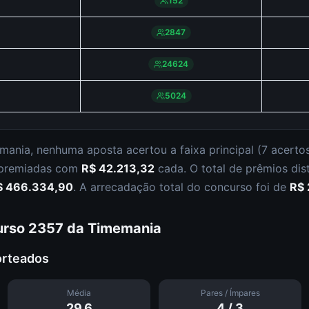
152
2847
24624
5024
mania
,
nenhuma aposta acertou a faixa principal (
7 acerto
 premiadas com
R$ 42.213,32
cada.
O total de prêmios dis
$ 466.334,90
.
A arrecadação total do concurso foi de
R$ 
urso
2357
da
Timemania
orteados
Média
Pares / Ímpares
29.6
4
/
3