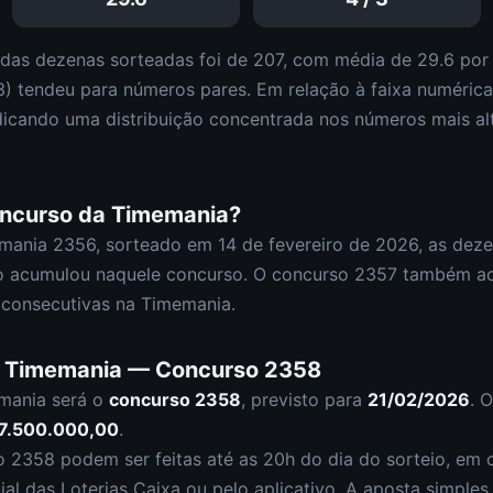
 das dezenas sorteadas foi de
207
, com média de
29.6
por 
3
)
tendeu para números pares
.
Em relação à faixa numéric
dicando uma distribuição
concentrada nos números mais al
oncurso da
Timemania
?
mania
2356
, sorteado em
14 de fevereiro de 2026
, as dez
o acumulou naquele concurso.
O concurso
2357
também a
consecutivas na Timemania.
a
Timemania
— Concurso
2358
mania
será o
concurso
2358
, previsto para
21/02/2026
. 
7.500.000,00
.
so
2358
podem ser feitas até as
20h
do dia do sorteio, em c
cial das Loterias Caixa ou pelo aplicativo. A aposta simple