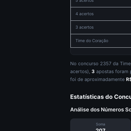
5 acertos
4 acertos
3 acertos
Time do Coração
No concurso
2357
da
Time
acertos
),
3
apostas foram
foi de aproximadamente
R
Estatísticas do Conc
Análise dos Números S
Soma
207