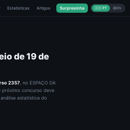
r
Estatísticas
Artigos
Surpresinha
🇧🇷 PT
EN
eio de
19 de
rso
2357
, no ESPAÇO DA
O próximo concurso deve
nálise estatística do