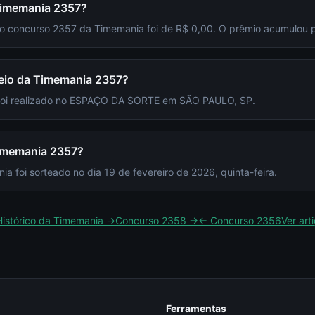
Timemania 2357?
 do concurso 2357 da Timemania foi de R$ 0,00. O prêmio acumulou 
teio da Timemania 2357?
 foi realizado no ESPAÇO DA SORTE em SÃO PAULO, SP.
Timemania 2357?
 foi sorteado no dia 19 de fevereiro de 2026, quinta-feira.
Histórico da
Timemania
→
Concurso
2358
→
← Concurso
2356
Ver art
Ferramentas