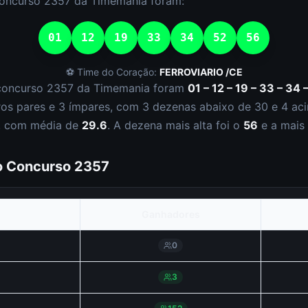
concurso
2357
da
Timemania
foram:
01
12
19
33
34
52
56
⚽ Time do Coração:
FERROVIARIO /CE
concurso
2357
da
Timemania
foram
01 – 12 – 19 – 33 – 34 
ro
s
par
es
e
3
ímpar
es
, com
3
dezena
s
abaixo de 30 e
4
aci
, com média de
29.6
. A dezena mais alta foi o
56
e a mais
do Concurso
2357
Ganhadores
0
3