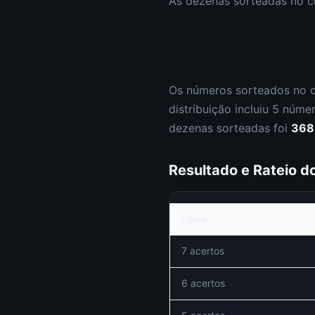
As dezenas sorteadas no 
Os números sorteados no 
distribuição incluiu
5
núme
dezenas sorteadas foi
368
Resultado e Rateio 
Faixa
7 acertos
6 acertos