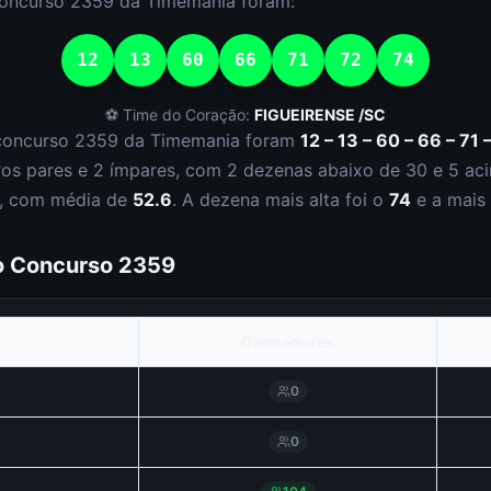
concurso
2359
da
Timemania
foram:
12
13
60
66
71
72
74
⚽ Time do Coração:
FIGUEIRENSE /SC
concurso
2359
da
Timemania
foram
12 – 13 – 60 – 66 – 71 
ro
s
par
es
e
2
ímpar
es
, com
2
dezena
s
abaixo de 30 e
5
aci
, com média de
52.6
. A dezena mais alta foi o
74
e a mais
do Concurso
2359
Ganhadores
0
0