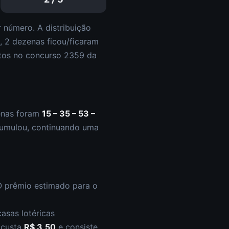
 número. A distribuição
a,
2
dezena
s
ficou/ficaram
tos
no concurso
2359
da
enas foram
15 – 35 – 53 –
umulou
,
continuando uma
O prêmio estimado para o
asas lotéricas
s custa
R$ 3,50
e consiste