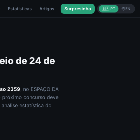
r
Estatísticas
Artigos
Surpresinha
🇧🇷 PT
EN
eio de
24 de
rso
2359
, no ESPAÇO DA
O próximo concurso deve
análise estatística do