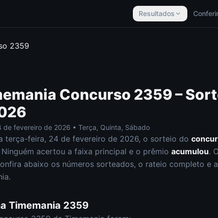
Resultados
Conferi
rso
2359
memania
Concurso
2359
– Sort
2026
 de fevereiro de 2026
•
Terça, Quinta, Sábado
ta
terça-feira
,
24 de fevereiro de 2026
, o sorteio do
concu
Ninguém acertou a faixa principal e o prêmio
acumulou
. 
onfira abaixo os números sorteados, o rateio completo e a 
ia
.
na
Timemania
2359