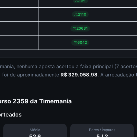
104
2110
20631
6042
mania
,
nenhuma aposta acertou a faixa principal (
7 acerto
so foi de aproximadamente
R$ 329.058,98
.
A arrecadação t
urso
2359
da
Timemania
orteados
Média
Pares / Ímpares
52.6
5
/
2