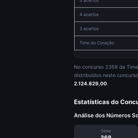
5 acertos
4 acertos
3 acertos
Time do Coração
No concurso
2359
da
Time
distribuídos neste concur
2.124.829,00
.
Estatísticas do Conc
Análise dos Números S
Soma
368