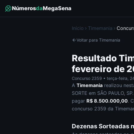
Números
da
MegaSena
Início
Timemania
Concu
Voltar para
Timemania
Resultado
Ti
fevereiro de 
Concurso
2359
•
terça-feira
,
24
A
Timemania
realizou nes
SORTE em SÃO PAULO, SP
.
pagar
R$ 8.500.000,00
.
C
concurso
2359
da
Timeman
Dezenas Sorteadas 