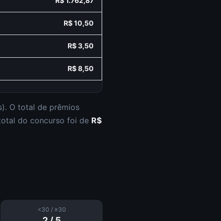
R$ 1.762,87
R$ 10,50
R$ 3,50
R$ 8,50
s
).
O total de prêmios
otal do concurso foi de
R$
<30 / ≥30
2
/
5