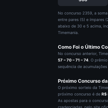
No concurso
2359
, a soma
entre pares (
5
) e ímpares (
abaixo de 30 e
5
acima, in
Timemania
.
Como Foi o Último C
No concurso anterior,
Time
57 – 70 – 71 – 74
.
O prêmio
sequência de acumulações 
Próximo Concurso d
O próximo sorteio da
Time
próximo concurso é de
R$
As apostas para o concur
credenciadas, pelo site ofi