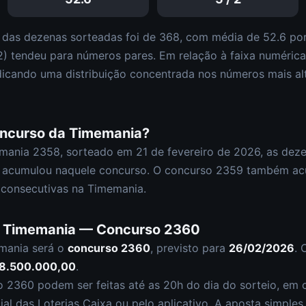
 das dezenas sorteadas foi de
368
, com média de
52.6
por
2
)
tendeu para números pares
.
Em relação à faixa numéric
dicando uma distribuição
concentrada nos números mais al
oncurso da
Timemania
?
mania
2358
, sorteado em
21 de fevereiro de 2026
, as dez
 acumulou naquele concurso.
O concurso
2359
também ac
consecutivas na Timemania.
a
Timemania
— Concurso
2360
mania
será o
concurso
2360
, previsto para
26/02/2026
. 
 8.500.000,00
.
so
2360
podem ser feitas até as
20h
do dia do sorteio, em c
cial das Loterias Caixa ou pelo aplicativo. A aposta simple