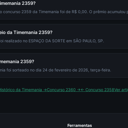
 Timemania 2359?
 do concurso 2359 da Timemania foi de R$ 0,00. O prêmio acumulou 
rteio da Timemania 2359?
 foi realizado no ESPAÇO DA SORTE em SÃO PAULO, SP.
Timemania 2359?
 foi sorteado no dia 24 de fevereiro de 2026, terça-feira.
Histórico da
Timemania
→
Concurso
2360
→
← Concurso
2358
Ver art
Ferramentas