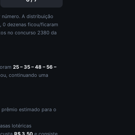
 número. A distribuição
a,
0
dezena
s
ficou/ficaram
tos
no concurso
2380
da
foram
25 – 35 – 48 – 56 –
lou
,
continuando uma
O prêmio estimado para o
asas lotéricas
s custa
R$ 3,50
e consiste