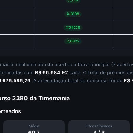
130
2898
29228
6825
mania
,
nenhuma aposta acertou a faixa principal (
7 acerto
 premiadas com
R$ 66.684,92
cada.
O total de prêmios di
$ 676.586,26
.
A arrecadação total do concurso foi de
R$ 
urso
2380
da
Timemania
orteados
Média
Pares / Ímpares
60.7
4
/
3