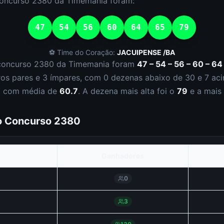
concurso
2380
da
Timemania
foram:
47
54
56
60
64
65
79
⚽ Time do Coração:
JACUIPENSE /BA
concurso
2380
da
Timemania
foram
47 – 54 – 56 – 60 – 64
ro
s
par
es
e
3
ímpar
es
, com
0
dezena
s
abaixo de 30 e
7
aci
, com média de
60.7
. A dezena mais alta foi o
79
e a mais
do Concurso
2380
Ganhadores
0
3