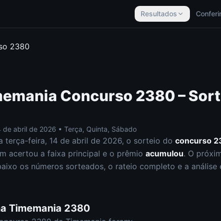
Resultados
Conferi
rso
2380
memania
Concurso
2380
– Sor
 de abril de 2026
•
Terça, Quinta, Sábado
ta
terça-feira
,
14 de abril de 2026
, o sorteio do
concurso
2
 acertou a faixa principal e o prêmio
acumulou
. O próxi
baixo os números sorteados, o rateio completo e a análise 
na
Timemania
2380