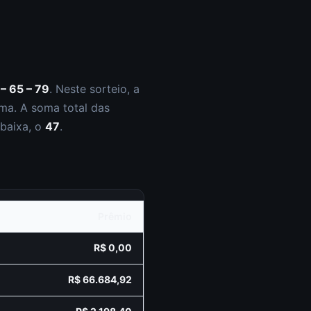
 – 65 – 79
.
Neste sorteio, a
ma. A soma total das
 baixa, o
47
.
Prêmio
R$ 0,00
R$ 66.684,92