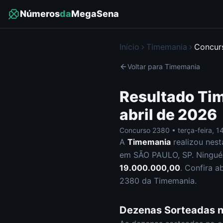
Números
da
MegaSena
Início
Timemania
Concu
Voltar para
Timemania
Resultado
Ti
abril de 2026
Concurso
2380
•
terça-feira
,
14
A
Timemania
realizou nes
em SÃO PAULO, SP
.
Ninguém
19.000.000,00
.
Confira a
2380
da
Timemania
.
Dezenas Sorteadas 