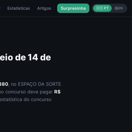
r
Estatísticas
Artigos
Surpresinha
🇧🇷 PT
EN
teio de
14 de
380
, no ESPAÇO DA SORTE
mo concurso deve pagar
R$
estatística do concurso