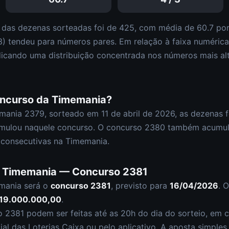
 das dezenas sorteadas foi de
425
, com média de
60.7
por
3
)
tendeu para números pares
.
Em relação à faixa numéric
dicando uma distribuição
concentrada nos números mais al
oncurso da
Timemania
?
mania
2379
, sorteado em
11 de abril de 2026
, as dezenas 
mulou naquele concurso.
O concurso
2380
também acumu
consecutivas na Timemania.
a
Timemania
— Concurso
2381
mania
será o
concurso
2381
, previsto para
16/04/2026
. 
 19.000.000,00
.
so
2381
podem ser feitas até as
20h
do dia do sorteio, em c
cial das Loterias Caixa ou pelo aplicativo. A aposta simple