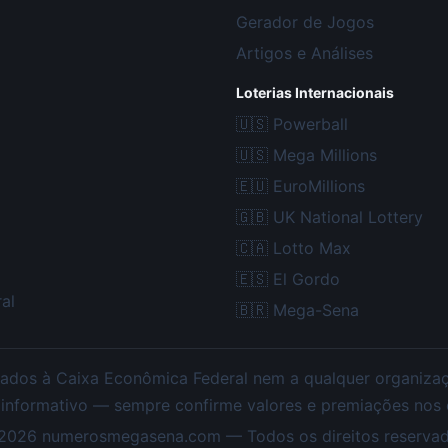
Gerador de Jogos
Artigos e Análises
Loterias Internacionais
🇺🇸
Powerball
🇺🇸
Mega Millions
🇪🇺
EuroMillions
🇬🇧
UK National Lottery
🇨🇦
Lotto Max
🇪🇸
El Gordo
al
🇧🇷
Mega-Sena
ados à Caixa Econômica Federal nem a qualquer organização
 informativo — sempre confirme valores e premiações nos ca
2026
numerosmegasena.com — Todos os direitos reservad