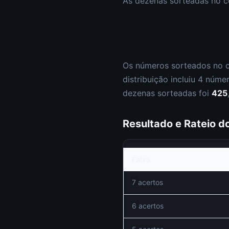
As dezenas sorteadas no 
Os números sorteados no 
distribuição incluiu
4
núme
dezenas sorteadas foi
425
Resultado e Rateio 
Faixa
7 acertos
6 acertos