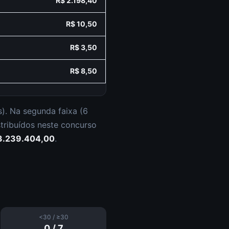
R$ 2.198,40
R$ 10,50
R$ 3,50
R$ 8,50
s
).
Na segunda faixa (
6
stribuídos neste concurso
3.239.404,00
.
<30 / ≥30
0
/
7