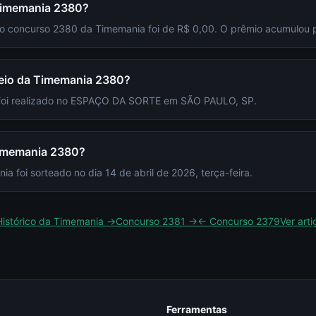
 Timemania 2380?
 do concurso 2380 da Timemania foi de R$ 0,00. O prêmio acumulou 
rteio da Timemania 2380?
 foi realizado no ESPAÇO DA SORTE em SÃO PAULO, SP.
Timemania 2380?
 foi sorteado no dia 14 de abril de 2026, terça-feira.
Histórico da
Timemania
→
Concurso
2381
→
← Concurso
2379
Ver art
Ferramentas