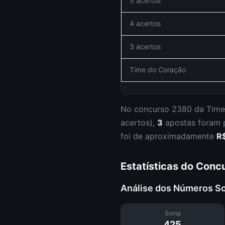
5 acertos
4 acertos
3 acertos
Time do Coração
No concurso
2380
da
Time
acertos
),
3
apostas foram
foi de aproximadamente
R
Estatísticas do Conc
Análise dos Números S
Soma
425