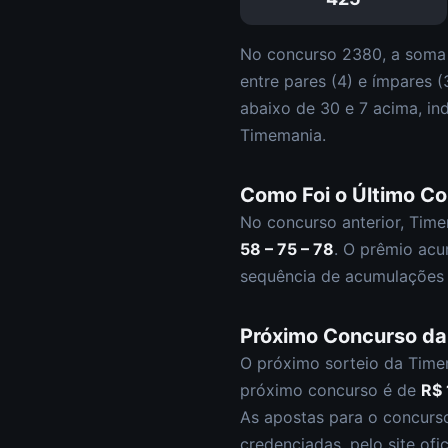
No concurso
2380
, a soma
entre pares (
4
) e ímpares (
abaixo de 30 e
7
acima, in
Timemania
.
Como Foi o Último C
No concurso anterior,
Time
58 – 75 – 78
.
O prêmio acu
sequência de acumulações 
Próximo Concurso d
O próximo sorteio da
Time
próximo concurso é de
R$
As apostas para o concur
credenciadas, pelo site ofi