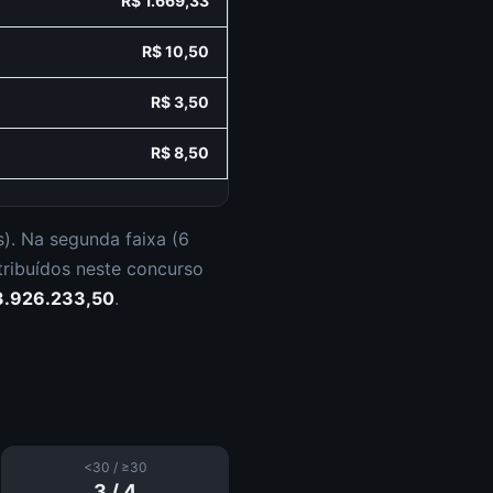
R$ 1.669,33
R$ 10,50
R$ 3,50
R$ 8,50
s
).
Na segunda faixa (
6
tribuídos neste concurso
3.926.233,50
.
<30 / ≥30
3
/
4