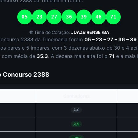
concurso
2388
da
Timemania
foram:
05
23
27
36
39
46
71
⚽ Time do Coração:
JUAZEIRENSE /BA
concurso
2388
da
Timemania
foram
05 – 23 – 27 – 36 – 39 
ro
s
par
es
e
5
ímpar
es
, com
3
dezena
s
abaixo de 30 e
4
aci
, com média de
35.3
. A dezena mais alta foi o
71
e a mais 
do Concurso
2388
Ganhadores
0
5