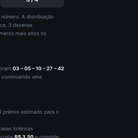
número. A distribuição
ica,
3
dezena
s
meros mais altos
no
foram
03 – 05 – 10 – 27 – 42
continuando uma
O prêmio estimado para o
asas lotéricas
s custa
R$ 3,50
e consiste