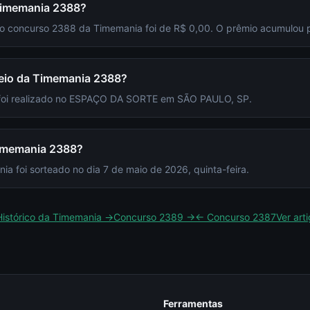
 Timemania 2388?
 do concurso 2388 da Timemania foi de R$ 0,00. O prêmio acumulou 
rteio da Timemania 2388?
 foi realizado no ESPAÇO DA SORTE em SÃO PAULO, SP.
Timemania 2388?
 foi sorteado no dia 7 de maio de 2026, quinta-feira.
Histórico da
Timemania
→
Concurso
2389
→
← Concurso
2387
Ver art
Ferramentas