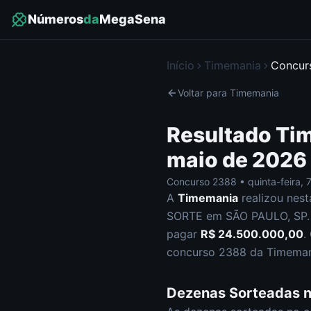
Números
da
MegaSena
Início
Timemania
Concu
Voltar para
Timemania
Resultado
Ti
maio de 2026
Concurso
2388
•
quinta-feira
,
A
Timemania
realizou nes
SORTE em SÃO PAULO, SP
.
pagar
R$ 24.500.000,00
.
concurso
2388
da
Timeman
Dezenas Sorteadas 