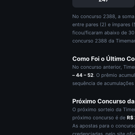
No concurso
2388
, a soma
entre pares (
2
) e ímpares (
ficou/ficaram abaixo de 3
concurso
2388
da
Timeman
Como Foi o Último C
No concurso anterior,
Time
– 44 – 52
.
O prêmio acumul
sequência de acumulações 
Próximo Concurso d
O próximo sorteio da
Time
próximo concurso é de
R$
As apostas para o concur
credenciadas, pelo site ofi