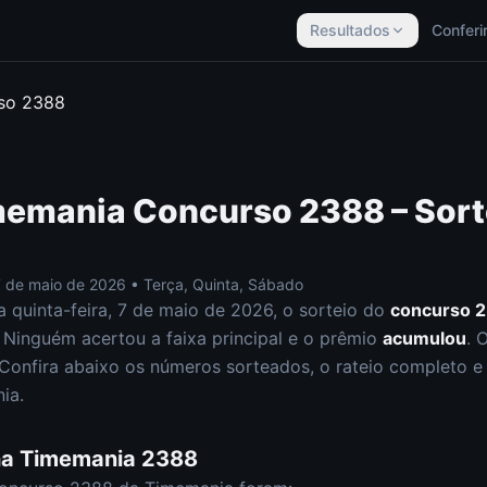
Resultados
Conferi
rso
2388
memania
Concurso
2388
– Sort
7 de maio de 2026
•
Terça, Quinta, Sábado
ta
quinta-feira
,
7 de maio de 2026
, o sorteio do
concurso
2
Ninguém acertou a faixa principal e o prêmio
acumulou
. 
Confira abaixo os números sorteados, o rateio completo e a
ia
.
na
Timemania
2388