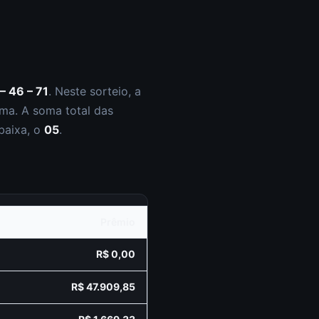
– 46 – 71
.
Neste sorteio, a
ma. A soma total das
baixa, o
05
.
Prêmio
R$ 0,00
R$ 47.909,85