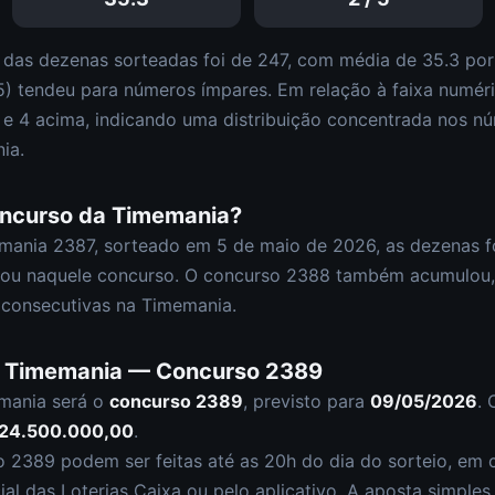
 das dezenas sorteadas foi de
247
, com média de
35.3
por 
5
)
tendeu para números ímpares
.
Em relação à faixa numér
0 e
4
acima, indicando uma distribuição
concentrada nos nú
ia
.
oncurso da
Timemania
?
mania
2387
, sorteado em
5 de maio de 2026
, as dezenas 
ou naquele concurso.
O concurso
2388
também acumulou
,
consecutivas na Timemania.
a
Timemania
— Concurso
2389
mania
será o
concurso
2389
, previsto para
09/05/2026
. 
 24.500.000,00
.
so
2389
podem ser feitas até as
20h
do dia do sorteio, em c
cial das Loterias Caixa ou pelo aplicativo. A aposta simple