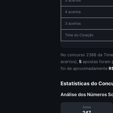
5 acertos
4 acertos
3 acertos
Time do Coração
No concurso
2388
da
Time
acertos
),
5
apostas foram
foi de aproximadamente
R
Estatísticas do Conc
Análise dos Números S
Soma
247