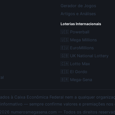
Gerador de Jogos
Artigos e Análises
Loterias Internacionais
🇺🇸
Powerball
🇺🇸
Mega Millions
🇪🇺
EuroMillions
🇬🇧
UK National Lottery
🇨🇦
Lotto Max
🇪🇸
El Gordo
al
🇧🇷
Mega-Sena
ados à Caixa Econômica Federal nem a qualquer organização
 informativo — sempre confirme valores e premiações nos ca
2026
numerosmegasena.com — Todos os direitos reservad