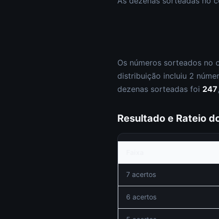
As dezenas sorteadas no 
Os números sorteados no 
distribuição incluiu
2
núme
dezenas sorteadas foi
247
Resultado e Rateio 
Faixa
7 acertos
6 acertos