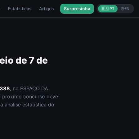
r
Estatísticas
Artigos
Surpresinha
🇧🇷 PT
EN
eio de
7 de
388
, no ESPAÇO DA
O próximo concurso deve
 análise estatística do