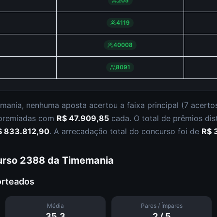
205
4119
40008
8091
mania
,
nenhuma aposta acertou a faixa principal (
7 acerto
 premiadas com
R$ 47.909,85
cada.
O total de prêmios dis
$ 833.812,90
.
A arrecadação total do concurso foi de
R$ 
urso
2388
da
Timemania
orteados
Média
Pares / Ímpares
35.3
2
/
5