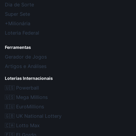
Dia de Sorte
Super Sete
+Milionária
Loteria Federal
Ferramentas
Gerador de Jogos
Artigos e Análises
Loterias Internacionais
🇺🇸
Powerball
🇺🇸
Mega Millions
🇪🇺
EuroMillions
🇬🇧
UK National Lottery
🇨🇦
Lotto Max
🇪🇸
El Gordo