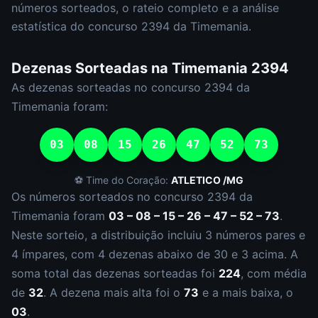
números sorteados, o rateio completo e a análise
estatística do concurso
2394
da
Timemania
.
Dezenas Sorteadas na
Timemania
2394
As dezenas sorteadas no concurso
2394
da
Timemania
foram:
03
08
15
26
47
52
73
⚽ Time do Coração:
ATLETICO /MG
Os números sorteados no concurso
2394
da
Timemania
foram
03 – 08 – 15 – 26 – 47 – 52 – 73
.
Neste sorteio, a distribuição incluiu
3
número
s
par
es
e
4
ímpar
es
, com
4
dezena
s
abaixo de 30 e
3
acima. A
soma total das dezenas sorteadas foi
224
, com média
de
32
. A dezena mais alta foi o
73
e a mais baixa, o
03
.