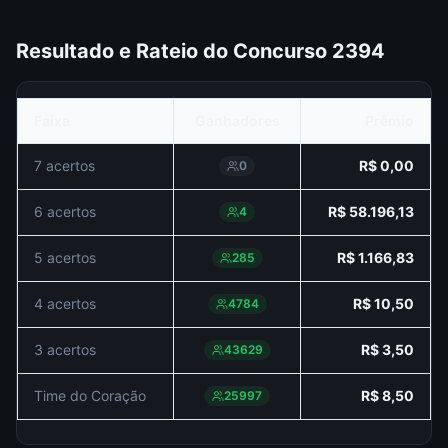
Resultado e Rateio do Concurso
2394
Faixa
Ganhadores
Prêmio
7 acertos
R$ 0,00
0
6 acertos
R$ 58.196,13
4
5 acertos
R$ 1.166,83
285
4 acertos
R$ 10,50
4784
3 acertos
R$ 3,50
43629
Time do Coração
R$ 8,50
25997