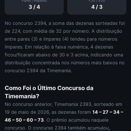
Pares / Ímpares
<30 / ≥30
3
/
4
4
/
3
No concurso
2394
, a soma das dezenas sorteadas foi
de
224
, com média de
32
por número. A distribuição
entre pares (
3
) e ímpares (
4
)
tendeu para números
ímpares
.
Em relação à faixa numérica,
4
dezena
s
ficou/ficaram abaixo de 30 e
3
acima, indicando uma
distribuição
concentrada nos números mais baixos
no
concurso
2394
da
Timemania
.
Como Foi o Último Concurso da
Timemania
?
No concurso anterior,
Timemania
2393
, sorteado em
19 de maio de 2026
, as dezenas foram
14 – 27 – 34 –
46 – 50 – 60 – 73
.
O prêmio acumulou naquele
concurso.
O concurso
2394
também acumulou
,