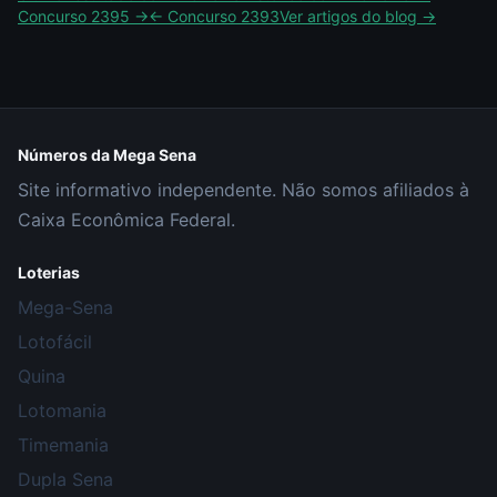
Concurso
2395
→
← Concurso
2393
Ver artigos do blog →
Números da Mega Sena
Site informativo independente. Não somos afiliados à
Caixa Econômica Federal.
Loterias
Mega-Sena
Lotofácil
Quina
Lotomania
Timemania
Dupla Sena