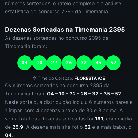
números sorteados, o rateio completo e a análise
estatística do concurso
2395
da
Timemania
.
Dezenas Sorteadas na
Timemania
2395
As dezenas sorteadas no concurso
2395
da
Timemania
foram:
04
10
22
26
32
35
52
⚽ Time do Coração:
FLORESTA /CE
Os números sorteados no concurso
2395
da
Timemania
foram
04 – 10 – 22 – 26 – 32 – 35 – 52
.
Neste sorteio, a distribuição incluiu
6
número
s
par
es
e
1
ímpar
, com
4
dezena
s
abaixo de 30 e
3
acima. A
soma total das dezenas sorteadas foi
181
, com média
de
25.9
. A dezena mais alta foi o
52
e a mais baixa, o
04
.