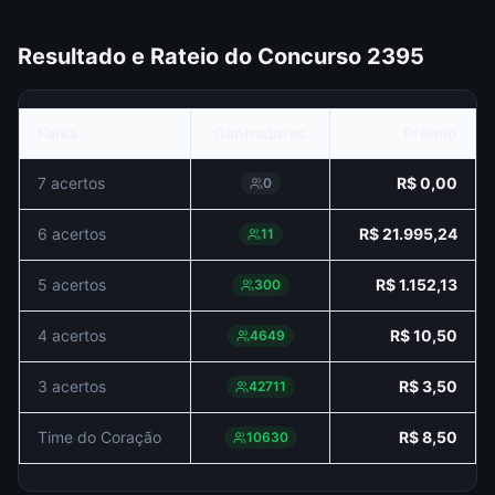
Resultado e Rateio do Concurso
2395
Faixa
Ganhadores
Prêmio
7 acertos
R$ 0,00
0
6 acertos
R$ 21.995,24
11
5 acertos
R$ 1.152,13
300
4 acertos
R$ 10,50
4649
3 acertos
R$ 3,50
42711
Time do Coração
R$ 8,50
10630