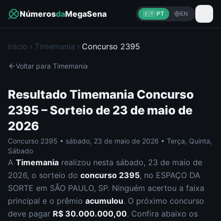
Números
da
MegaSena
🇧🇷 PT
EN
Início
Timemania
Concurso
2395
Voltar para
Timemania
Resultado
Timemania
Concurso
2395
– Sorteio de
23 de maio de
2026
Concurso
2395
•
sábado
,
23 de maio de 2026
•
Terça, Quinta,
Sábado
A
Timemania
realizou nesta
sábado
,
23 de maio de
2026
, o sorteio do
concurso
2395
, no ESPAÇO DA
SORTE em SÃO PAULO, SP
.
Ninguém acertou a faixa
principal e o prêmio
acumulou
. O próximo concurso
deve pagar
R$ 30.000.000,00
.
Confira abaixo os