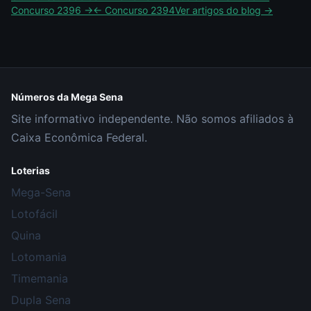
Concurso
2396
→
← Concurso
2394
Ver artigos do blog →
Números da Mega Sena
Site informativo independente. Não somos afiliados à
Caixa Econômica Federal.
Loterias
Mega-Sena
Lotofácil
Quina
Lotomania
Timemania
Dupla Sena