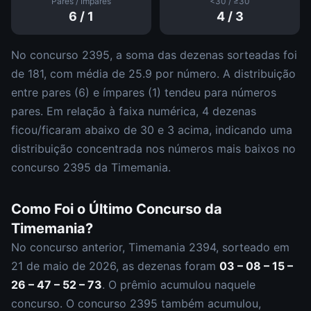
Pares / Ímpares
<30 / ≥30
6
/
1
4
/
3
No concurso
2395
, a soma das dezenas sorteadas foi
de
181
, com média de
25.9
por número. A distribuição
entre pares (
6
) e ímpares (
1
)
tendeu para números
pares
.
Em relação à faixa numérica,
4
dezena
s
ficou/ficaram abaixo de 30 e
3
acima, indicando uma
distribuição
concentrada nos números mais baixos
no
concurso
2395
da
Timemania
.
Como Foi o Último Concurso da
Timemania
?
No concurso anterior,
Timemania
2394
, sorteado em
21 de maio de 2026
, as dezenas foram
03 – 08 – 15 –
26 – 47 – 52 – 73
.
O prêmio acumulou naquele
concurso.
O concurso
2395
também acumulou
,