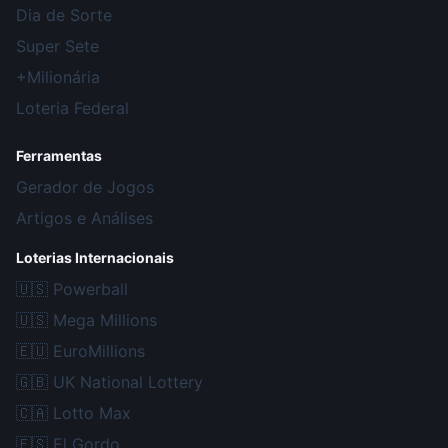
Dia de Sorte
Super Sete
+Milionária
Loteria Federal
Ferramentas
Gerador de Jogos
Artigos e Análises
Loterias Internacionais
🇺🇸
Powerball
🇺🇸
Mega Millions
🇪🇺
EuroMillions
🇬🇧
UK National Lottery
🇨🇦
Lotto Max
🇪🇸
El Gordo