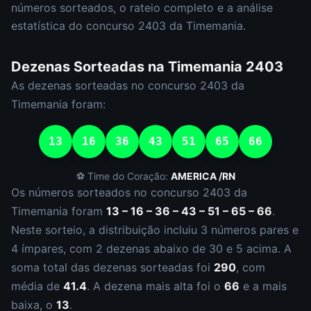
números sorteados, o rateio completo e a análise
estatística do concurso
2403
da
Timemania
.
Dezenas Sorteadas na
Timemania
2403
As dezenas sorteadas no concurso
2403
da
Timemania
foram:
13
16
36
43
51
65
66
⚽ Time do Coração:
AMERICA /RN
Os números sorteados no concurso
2403
da
Timemania
foram
13 – 16 – 36 – 43 – 51 – 65 – 66
.
Neste sorteio, a distribuição incluiu
3
número
s
par
es
e
4
ímpar
es
, com
2
dezena
s
abaixo de 30 e
5
acima. A
soma total das dezenas sorteadas foi
290
, com
média de
41.4
. A dezena mais alta foi o
66
e a mais
baixa, o
13
.