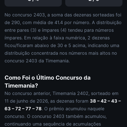
No concurso
2403
, a soma das dezenas sorteadas foi
de
290
, com média de
41.4
por número. A distribuição
entre pares (
3
) e ímpares (
4
)
tendeu para números
ímpares
.
Em relação à faixa numérica,
2
dezena
s
ficou/ficaram abaixo de 30 e
5
acima, indicando uma
distribuição
concentrada nos números mais altos
no
concurso
2403
da
Timemania
.
Como Foi o Último Concurso da
Timemania
?
No concurso anterior,
Timemania
2402
, sorteado em
11 de junho de 2026
, as dezenas foram
38 – 42 – 43 –
63 – 72 – 77 – 78
.
O prêmio acumulou naquele
concurso.
O concurso
2403
também acumulou
,
continuando uma sequência de acumulações