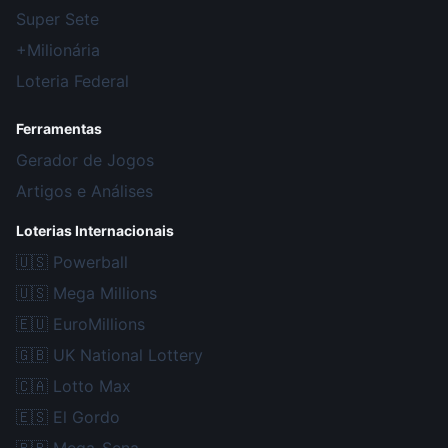
Super Sete
+Milionária
Loteria Federal
Ferramentas
Gerador de Jogos
Artigos e Análises
Loterias Internacionais
🇺🇸
Powerball
🇺🇸
Mega Millions
🇪🇺
EuroMillions
🇬🇧
UK National Lottery
🇨🇦
Lotto Max
🇪🇸
El Gordo