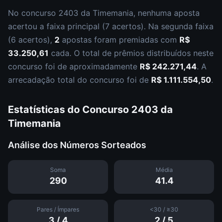
No concurso
2403
da
Timemania
,
nenhuma aposta
acertou a faixa principal (
7 acertos
).
Na segunda faixa
(
6 acertos
),
2
apostas foram premiadas com
R$
33.250,61
cada.
O total de prêmios distribuídos neste
concurso foi de aproximadamente
R$ 242.271,44
.
A
arrecadação total do concurso foi de
R$ 1.111.554,50
.
Estatísticas do Concurso
2403
da
Timemania
Análise dos Números Sorteados
Soma
Média
290
41.4
Pares / Ímpares
<30 / ≥30
3
/
4
2
/
5