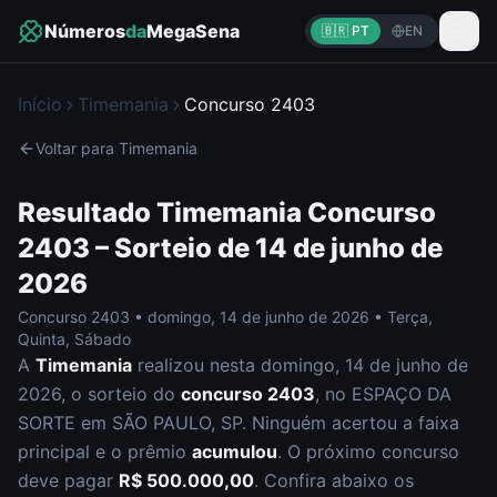
Números
da
MegaSena
🇧🇷 PT
EN
Início
Timemania
Concurso
2403
Voltar para
Timemania
Resultado
Timemania
Concurso
2403
– Sorteio de
14 de junho de
2026
Concurso
2403
•
domingo
,
14 de junho de 2026
•
Terça,
Quinta, Sábado
A
Timemania
realizou nesta
domingo
,
14 de junho de
2026
, o sorteio do
concurso
2403
, no ESPAÇO DA
SORTE em SÃO PAULO, SP
.
Ninguém acertou a faixa
principal e o prêmio
acumulou
. O próximo concurso
deve pagar
R$ 500.000,00
.
Confira abaixo os