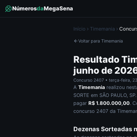
Números
da
MegaSena
Início
Timemania
Concu
Voltar para
Timemania
Resultado
Ti
junho de 202
Concurso
2407
•
terça-feira
,
23
A
Timemania
realizou nes
SORTE em SÃO PAULO, SP
.
pagar
R$ 1.800.000,00
.
C
concurso
2407
da
Timeman
Dezenas Sorteadas 