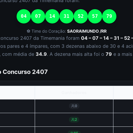
concurso
2407
da
Timemania
foram:
04
07
14
31
52
57
79
⚽ Time do Coração:
SAORAIMUNDO /RR
concurso
2407
da
Timemania
foram
04 – 07 – 14 – 31 – 52 
ro
s
par
es
e
4
ímpar
es
, com
3
dezena
s
abaixo de 30 e
4
aci
, com média de
34.9
. A dezena mais alta foi o
79
e a mais
do Concurso
2407
Ganhadores
0
2