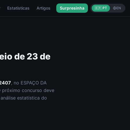
r
Estatísticas
Artigos
Surpresinha
🇧🇷 PT
EN
eio de
23 de
2407
, no ESPAÇO DA
O próximo concurso deve
nálise estatística do