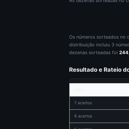
As dezenas sorteadas no 
Os números sorteados no 
distribuição incluiu
3
núme
dezenas sorteadas foi
244
Resultado e Rateio 
Faixa
7 acertos
6 acertos