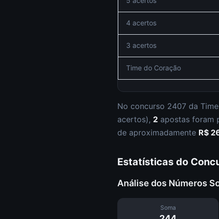
5 acertos
4 acertos
3 acertos
Time do Coração
No concurso
2407
da
Time
acertos
),
2
apostas foram
de aproximadamente
R$ 2
Estatísticas do Conc
Análise dos Números S
Soma
244