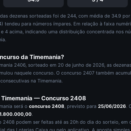
 das dezenas sorteadas foi de
244
, com média de
34.9
por 
4
)
tendeu para números ímpares
.
Em relação à faixa numér
0 e
4
acima, indicando uma distribuição
concentrada nos nú
ia
.
oncurso da
Timemania
?
mania
2406
, sorteado em
20 de junho de 2026
, as dezena
mulou naquele concurso.
O concurso
2407
também acumu
consecutivas na Timemania.
a
Timemania
— Concurso
2408
mania
será o
concurso
2408
, previsto para
25/06/2026
. 
1.800.000,00
.
so
2408
podem ser feitas até as
20h
do dia do sorteio, em c
cial das Loterias Caixa ou pelo aplicativo. A aposta simple