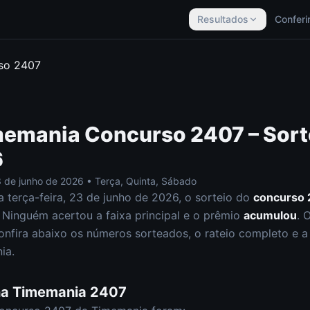
Resultados
Conferi
rso
2407
memania
Concurso
2407
– Sort
6
 de junho de 2026
•
Terça, Quinta, Sábado
ta
terça-feira
,
23 de junho de 2026
, o sorteio do
concurso
Ninguém acertou a faixa principal e o prêmio
acumulou
. 
onfira abaixo os números sorteados, o rateio completo e a a
ia
.
na
Timemania
2407