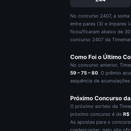
No concurso
2407
, a soma
entre pares (
3
) e ímpares (
ficou/ficaram abaixo de 3
concurso
2407
da
Timeman
Como Foi o Último C
No concurso anterior,
Time
59 – 75 – 80
.
O prêmio acu
sequência de acumulações 
Próximo Concurso d
O próximo sorteio da
Time
próximo concurso é de
R$ 
As apostas para o concur
credenciadas, pelo site ofi