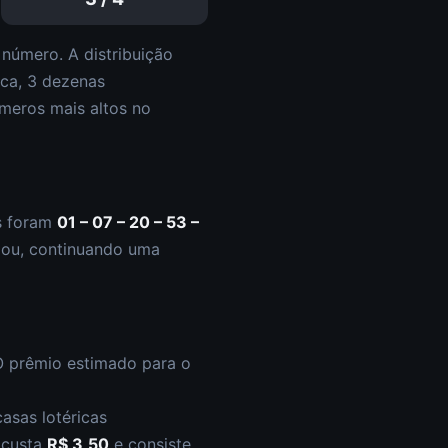
número. A distribuição
ica,
3
dezena
s
meros mais altos
no
s foram
01 – 07 – 20 – 53 –
lou
,
continuando uma
O prêmio estimado para o
asas lotéricas
s custa
R$ 3,50
e consiste