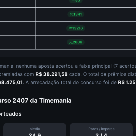
85
1341
13216
2606
mania
,
nenhuma aposta acertou a faixa principal (
7 acerto
 premiadas com
R$ 38.291,58
cada.
O total de prêmios dis
68.475,01
.
A arrecadação total do concurso foi de
R$ 1.2
urso
2407
da
Timemania
orteados
Média
Pares / Ímpares
34.9
3
/
4