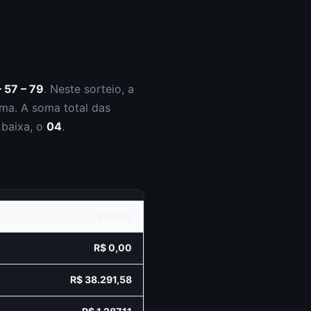
– 57 – 79
.
Neste sorteio, a
ma. A soma total das
 baixa, o
04
.
Prêmio
R$ 0,00
R$ 38.291,58