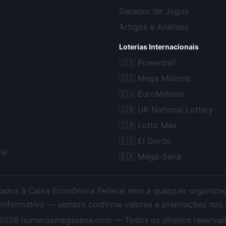
Gerador de Jogos
Artigos e Análises
Loterias Internacionais
🇺🇸
Powerball
🇺🇸
Mega Millions
🇪🇺
EuroMillions
🇬🇧
UK National Lottery
🇨🇦
Lotto Max
🇪🇸
El Gordo
al
🇧🇷
Mega-Sena
ados à Caixa Econômica Federal nem a qualquer organização
 informativo — sempre confirme valores e premiações nos ca
2026
numerosmegasena.com — Todos os direitos reservad