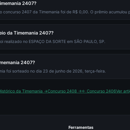
 Timemania 2407?
 do concurso 2407 da Timemania foi de R$ 0,00. O prêmio acumulou 
rteio da Timemania 2407?
 foi realizado no ESPAÇO DA SORTE em SÃO PAULO, SP.
Timemania 2407?
 foi sorteado no dia 23 de junho de 2026, terça-feira.
Histórico da
Timemania
→
Concurso
2408
→
← Concurso
2406
Ver art
Ferramentas