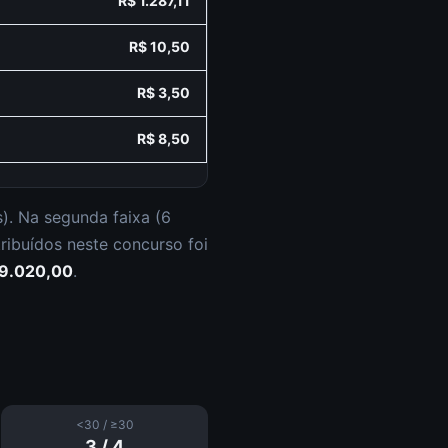
R$ 1.287,11
R$ 10,50
R$ 3,50
R$ 8,50
s
).
Na segunda faixa (
6
tribuídos neste concurso foi
59.020,00
.
<30 / ≥30
3
/
4