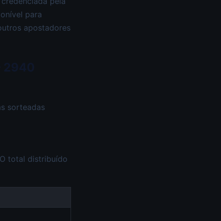
 credenciada pela
ponível para
 outros apostadores
— 2940
as sorteadas
 O total distribuído