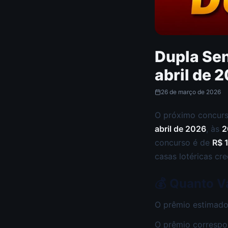
Dupla Se
abril de 
26 de março de 2026
O próximo concur
abril de 2026
, às
2
concurso é de
R$ 
casas lotéricas cre
💰 Quanto V
O prêmio estimado
O prêmio correspo