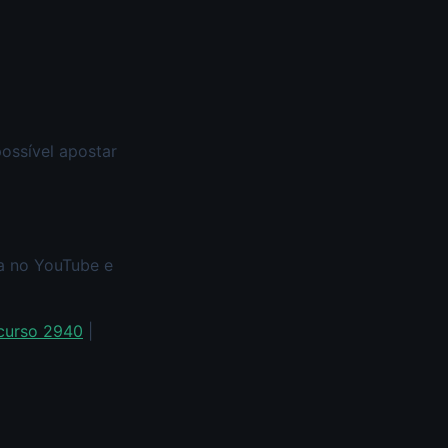
ossível apostar
xa no YouTube e
curso 2940
|