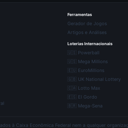
Ferramentas
Gerador de Jogos
Artigos e Análises
Loterias Internacionais
🇺🇸
Powerball
🇺🇸
Mega Millions
🇪🇺
EuroMillions
🇬🇧
UK National Lottery
🇨🇦
Lotto Max
🇪🇸
El Gordo
al
🇧🇷
Mega-Sena
ados à Caixa Econômica Federal nem a qualquer organização