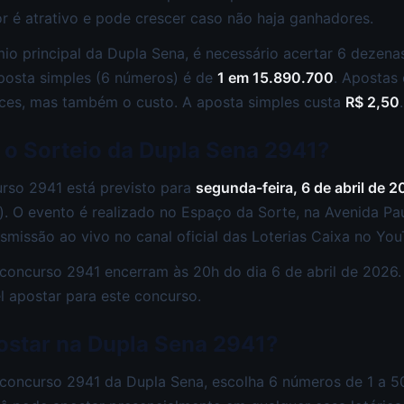
r é atrativo e pode crescer caso não haja ganhadores.
io principal da Dupla Sena, é necessário acertar 6 dezena
posta simples (6 números) é de
1 em 15.890.700
. Apostas
es, mas também o custo. A aposta simples custa
R$ 2,50
.
 o Sorteio da Dupla Sena 2941?
urso 2941 está previsto para
segunda-feira, 6 de abril de 
a). O evento é realizado no Espaço da Sorte, na Avenida Pau
smissão ao vivo no canal oficial das Loterias Caixa no You
concurso 2941 encerram às 20h do dia 6 de abril de 2026.
l apostar para este concurso.
star na Dupla Sena 2941?
 concurso 2941 da Dupla Sena, escolha 6 números de 1 a 5