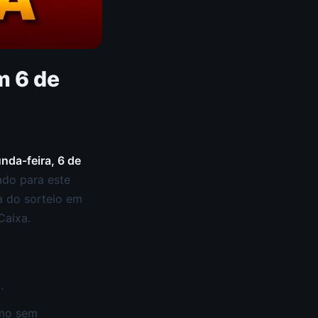
m 6 de
nda-feira, 6 de
ado para este
a do sorteio em
Caixa.
0
.
smo sem