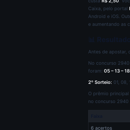
custa
R$ 2,50
. Vo
Caixa, pelo portal
Android e iOS. Out
e aumentando as c
📊 Resultad
Antes de apostar, 
No concurso 2940 
foram:
05 – 13 – 18
2º Sorteio:
01, 08, 
O prêmio principa
no concurso 2940
Faixa
6 acertos