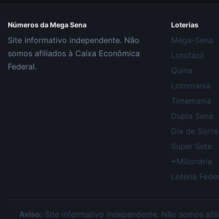
Números da Mega Sena
Loterias
Site informativo independente. Não
Mega-Sena
somos afiliados à Caixa Econômica
Lotofácil
Federal.
Quina
Lotomania
Timemania
Dupla Sena
Dia de Sorte
Super Sete
+Milionária
Loteria Feder
Aviso:
Site informativo independente. Não somos afili