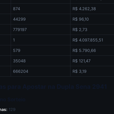
874
R$ 4.262,38
44299
R$ 96,10
779197
R$ 2,73
1
R$ 4.097.855,51
579
R$ 5.790,66
35048
R$ 121,47
666204
R$ 3,19
icas para Apostar na Dupla Sena 2941
imo Sorteio
nas:
129