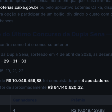
cê pode apostar presencialmente em qualquer casa lotérica
loterias.caixa.gov.br
ou pelo aplicativo Loterias Caixa, dis
ra opção é participar de um bolão, dividindo o custo com
hances.
o do Último Concurso da Dupla Sena 
confira como foi o concurso anterior:
da Dupla Sena, sorteado em 4 de abril de 2026, as dezen
 – 29 – 31 – 33
15, 19, 21, 22
l de
R$ 10.049.459,88
foi conquistado por
4 apostadores
.
 foi de aproximadamente
R$ 64.140.620,32
.
Ganhadores
Prêmio
4
R$ 10.049.459,88