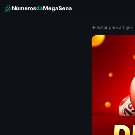
Números
da
MegaSena
Voltar para artigos