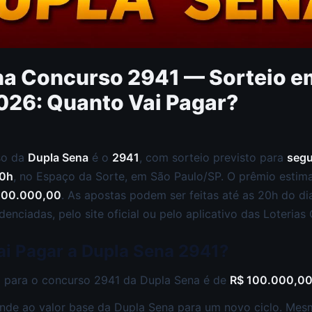
na Concurso 2941 — Sorteio e
2026: Quanto Vai Pagar?
so da
Dupla Sena
é o
2941
, com sorteio previsto para
segu
0h
, no Espaço da Sorte, em São Paulo/SP. O prêmio estim
100.000,00
. As apostas podem ser feitas até as 20h do di
denciadas, pelo site oficial ou pelo aplicativo das Loterias 
ai Pagar a Dupla Sena 2941?
 para o concurso 2941 da Dupla Sena é de
R$ 100.000,0
nde ao valor base da Dupla Sena para um novo ciclo. Me