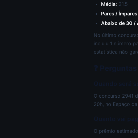
Média:
21.5
Pares / Ímpares
Abaixo de 30 /
No último concurso
incluiu 1 número p
estatística não gar
❓ Perguntas
Quando será s
O concurso 2941 da
20h, no Espaço da
Quanto vai pag
O prêmio estimado