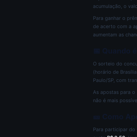
acumulação, o valo
Para ganhar o prêm
de acerto com a a
aumentam as chanc
📅 Quando é
O sorteio do conc
(horário de Brasíli
Paulo/SP, com tran
As apostas para o 
não é mais possíve
🎫 Como Apo
Para participar do