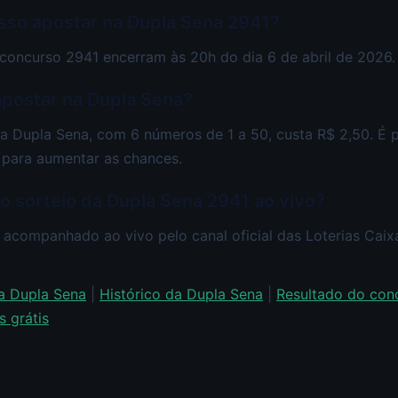
sso apostar na Dupla Sena 2941?
concurso 2941 encerram às 20h do dia 6 de abril de 2026.
apostar na Dupla Sena?
a Dupla Sena, com 6 números de 1 a 50, custa R$ 2,50. É p
para aumentar as chances.
ao sorteio da Dupla Sena 2941 ao vivo?
 acompanhado ao vivo pelo canal oficial das Loterias Cai
da Dupla Sena
|
Histórico da Dupla Sena
|
Resultado do con
 grátis