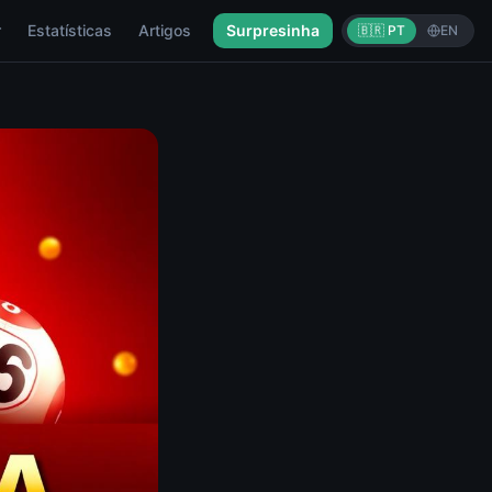
r
Estatísticas
Artigos
Surpresinha
🇧🇷 PT
EN