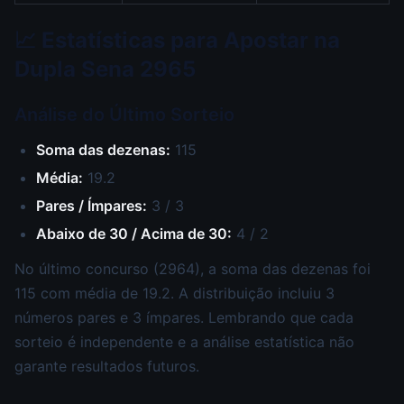
📈 Estatísticas para Apostar na
Dupla Sena 2965
Análise do Último Sorteio
Soma das dezenas:
115
Média:
19.2
Pares / Ímpares:
3 / 3
Abaixo de 30 / Acima de 30:
4 / 2
No último concurso (2964), a soma das dezenas foi
115 com média de 19.2. A distribuição incluiu 3
números pares e 3 ímpares. Lembrando que cada
sorteio é independente e a análise estatística não
garante resultados futuros.