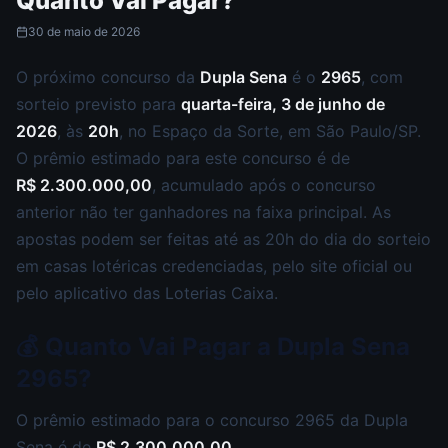
Quanto Vai Pagar?
30 de maio de 2026
O próximo concurso da
Dupla Sena
é o
2965
, com
sorteio previsto para
quarta-feira, 3 de junho de
2026
, às
20h
, no Espaço da Sorte, em São Paulo/SP.
O prêmio estimado para este concurso é de
R$ 2.300.000,00
, acumulado após o concurso
anterior não ter ganhadores na faixa principal. As
apostas podem ser feitas até as 20h do dia do sorteio
em casas lotéricas credenciadas, pelo site oficial ou
pelo aplicativo das Loterias Caixa.
💰 Quanto Vai Pagar a Dupla Sena
2965?
O prêmio estimado para o concurso 2965 da Dupla
Sena é de
R$ 2.300.000,00
.