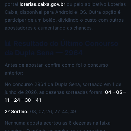
portal
loterias.caixa.gov.br
ou pelo aplicativo Loterias
Caixa, disponível para Android e iOS. Outra opção é
participar de um bolão, dividindo o custo com outros
apostadores e aumentando as chances.
📊 Resultado do Último Concurso
da Dupla Sena — 2964
Antes de apostar, confira como foi o concurso
anterior:
No concurso 2964 da Dupla Sena, sorteado em 1 de
junho de 2026, as dezenas sorteadas foram:
04 – 05 –
11 – 24 – 30 – 41
2º Sorteio:
03, 07, 26, 27, 44, 49
Nenhuma aposta acertou as 6 dezenas na faixa
principal. O prêmio acumulou para o próximo