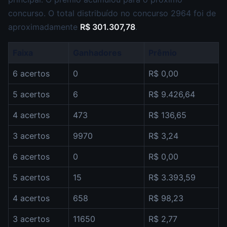
concurso. O total distribuído no concurso 2964 foi de
aproximadamente
R$ 301.307,78
.
Faixa
Ganhadores
Prêmio
6 acertos
0
R$ 0,00
5 acertos
6
R$ 9.426,64
4 acertos
473
R$ 136,65
3 acertos
9970
R$ 3,24
6 acertos
0
R$ 0,00
5 acertos
15
R$ 3.393,59
4 acertos
658
R$ 98,23
3 acertos
11650
R$ 2,77