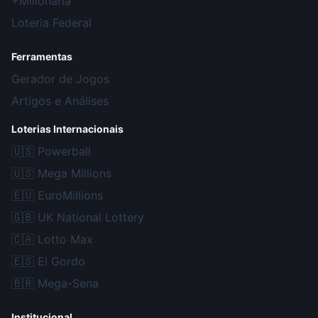
+Milionária
Loteria Federal
Ferramentas
Gerador de Jogos
Artigos e Análises
Loterias Internacionais
🇺🇸
Powerball
🇺🇸
Mega Millions
🇪🇺
EuroMillions
🇬🇧
UK National Lottery
🇨🇦
Lotto Max
🇪🇸
El Gordo
🇧🇷
Mega-Sena
Institucional