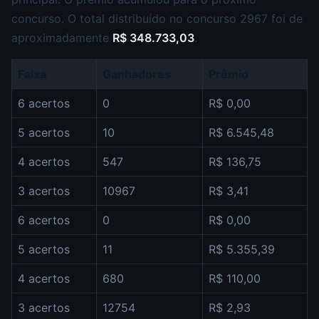
concurso. O total distribuído no concurso 2967 foi de
aproximadamente
R$ 348.733,03
.
Faixa
Ganhadores
Prêmio
6 acertos
0
R$ 0,00
5 acertos
10
R$ 6.545,48
4 acertos
547
R$ 136,75
3 acertos
10967
R$ 3,41
6 acertos
0
R$ 0,00
5 acertos
11
R$ 5.355,39
4 acertos
680
R$ 110,00
3 acertos
12754
R$ 2,93