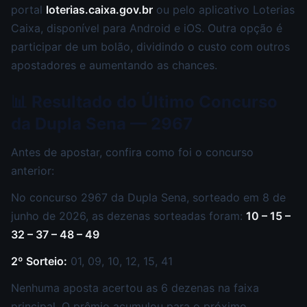
portal
loterias.caixa.gov.br
ou pelo aplicativo Loterias
Caixa, disponível para Android e iOS. Outra opção é
participar de um bolão, dividindo o custo com outros
apostadores e aumentando as chances.
📊 Resultado do Último Concurso
da Dupla Sena — 2967
Antes de apostar, confira como foi o concurso
anterior:
No concurso 2967 da Dupla Sena, sorteado em 8 de
junho de 2026, as dezenas sorteadas foram:
10 – 15 –
32 – 37 – 48 – 49
2º Sorteio:
01, 09, 10, 12, 15, 41
Nenhuma aposta acertou as 6 dezenas na faixa
principal. O prêmio acumulou para o próximo