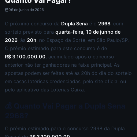
Quanto Vai Pagar?
06 de junho de 2026
O próximo concurso da
Dupla Sena
é o
2968
, com
sorteio previsto para
quarta-feira, 10 de junho de
2026
, às
20h
, no Espaço da Sorte, em São Paulo/SP.
O prêmio estimado para este concurso é de
R$ 3.100.000,00
, acumulado após o concurso
anterior não ter ganhadores na faixa principal. As
apostas podem ser feitas até as 20h do dia do sorteio
em casas lotéricas credenciadas, pelo site oficial ou
pelo aplicativo das Loterias Caixa.
💰 Quanto Vai Pagar a Dupla Sena
2968?
O prêmio estimado para o concurso 2968 da Dupla
Sena é de
R$ 3.100.000,00
.