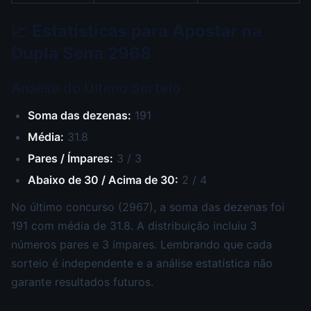
📈 Estatísticas para Apostar na
Dupla Sena 2968
Análise do Último Sorteio
Soma das dezenas:
191
Média:
31.8
Pares / Ímpares:
3 / 3
Abaixo de 30 / Acima de 30:
2 / 4
No último concurso (2967), a soma das dezenas foi
191 com média de 31.8. A distribuição incluiu 3
números pares e 3 ímpares. Lembrando que cada
sorteio é independente e a análise estatística não
garante resultados futuros.