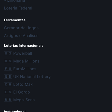
+Milionária
Loteria Federal
Ferramentas
Gerador de Jogos
Artigos e Análises
Loterias Internacionais
🇺🇸
Powerball
🇺🇸
Mega Millions
🇪🇺
EuroMillions
🇬🇧
UK National Lottery
🇨🇦
Lotto Max
🇪🇸
El Gordo
🇧🇷
Mega-Sena
Institucional