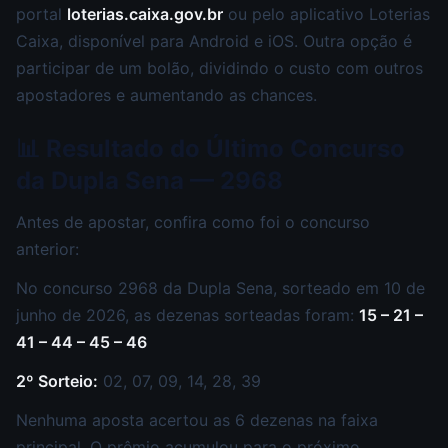
portal
loterias.caixa.gov.br
ou pelo aplicativo Loterias
Caixa, disponível para Android e iOS. Outra opção é
participar de um bolão, dividindo o custo com outros
apostadores e aumentando as chances.
📊 Resultado do Último Concurso
da Dupla Sena — 2968
Antes de apostar, confira como foi o concurso
anterior:
No concurso 2968 da Dupla Sena, sorteado em 10 de
junho de 2026, as dezenas sorteadas foram:
15 – 21 –
41 – 44 – 45 – 46
2º Sorteio:
02, 07, 09, 14, 28, 39
Nenhuma aposta acertou as 6 dezenas na faixa
principal. O prêmio acumulou para o próximo