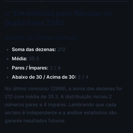
📈 Estatísticas para Apostar na
Dupla Sena 2969
Análise do Último Sorteio
Soma das dezenas:
212
Média:
35.3
Pares / Ímpares:
2 / 4
Abaixo de 30 / Acima de 30:
2 / 4
No último concurso (2968), a soma das dezenas foi
212 com média de 35.3. A distribuição incluiu 2
números pares e 4 ímpares. Lembrando que cada
sorteio é independente e a análise estatística não
garante resultados futuros.