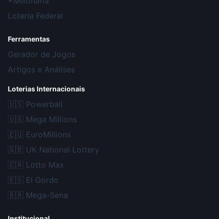
+Milionária
Loteria Federal
Ferramentas
Gerador de Jogos
Artigos e Análises
Loterias Internacionais
🇺🇸
Powerball
🇺🇸
Mega Millions
🇪🇺
EuroMillions
🇬🇧
UK National Lottery
🇨🇦
Lotto Max
🇪🇸
El Gordo
🇧🇷
Mega-Sena
Institucional