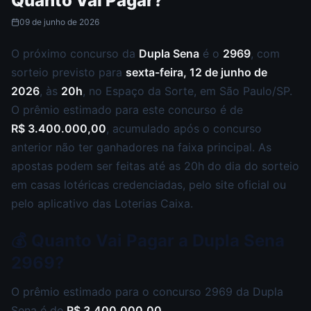
Quanto Vai Pagar?
09 de junho de 2026
O próximo concurso da
Dupla Sena
é o
2969
, com
sorteio previsto para
sexta-feira, 12 de junho de
2026
, às
20h
, no Espaço da Sorte, em São Paulo/SP.
O prêmio estimado para este concurso é de
R$ 3.400.000,00
, acumulado após o concurso
anterior não ter ganhadores na faixa principal. As
apostas podem ser feitas até as 20h do dia do sorteio
em casas lotéricas credenciadas, pelo site oficial ou
pelo aplicativo das Loterias Caixa.
💰 Quanto Vai Pagar a Dupla Sena
2969?
O prêmio estimado para o concurso 2969 da Dupla
Sena é de
R$ 3.400.000,00
.