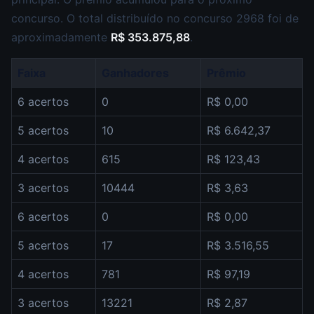
concurso. O total distribuído no concurso 2968 foi de
aproximadamente
R$ 353.875,88
.
Faixa
Ganhadores
Prêmio
6 acertos
0
R$ 0,00
5 acertos
10
R$ 6.642,37
4 acertos
615
R$ 123,43
3 acertos
10444
R$ 3,63
6 acertos
0
R$ 0,00
5 acertos
17
R$ 3.516,55
4 acertos
781
R$ 97,19
3 acertos
13221
R$ 2,87