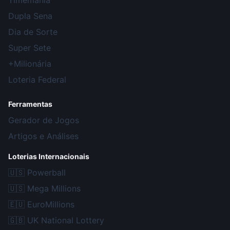
Timemania
Dupla Sena
Dia de Sorte
Super Sete
+Milionária
Loteria Federal
Ferramentas
Gerador de Jogos
Artigos e Análises
Loterias Internacionais
🇺🇸
Powerball
🇺🇸
Mega Millions
🇪🇺
EuroMillions
🇬🇧
UK National Lottery