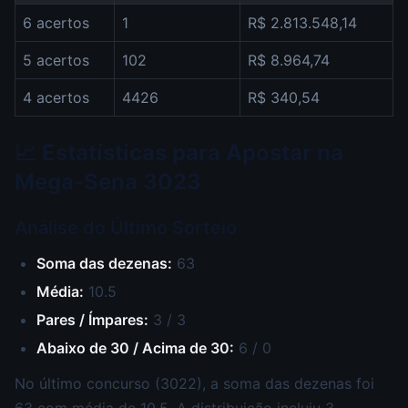
6 acertos
1
R$ 2.813.548,14
5 acertos
102
R$ 8.964,74
4 acertos
4426
R$ 340,54
📈 Estatísticas para Apostar na
Mega-Sena 3023
Análise do Último Sorteio
Soma das dezenas:
63
Média:
10.5
Pares / Ímpares:
3 / 3
Abaixo de 30 / Acima de 30:
6 / 0
No último concurso (3022), a soma das dezenas foi
63 com média de 10.5. A distribuição incluiu 3