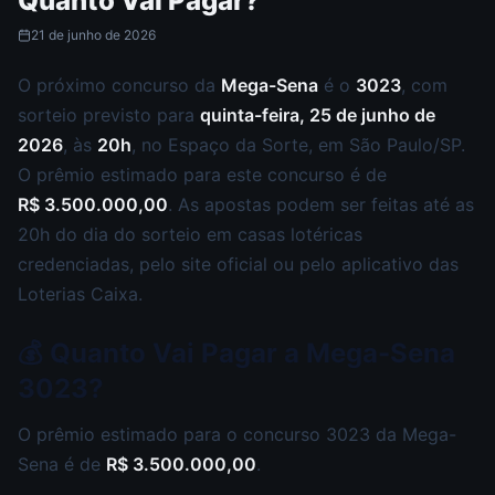
Quanto Vai Pagar?
21 de junho de 2026
O próximo concurso da
Mega-Sena
é o
3023
, com
sorteio previsto para
quinta-feira, 25 de junho de
2026
, às
20h
, no Espaço da Sorte, em São Paulo/SP.
O prêmio estimado para este concurso é de
R$ 3.500.000,00
. As apostas podem ser feitas até as
20h do dia do sorteio em casas lotéricas
credenciadas, pelo site oficial ou pelo aplicativo das
Loterias Caixa.
💰 Quanto Vai Pagar a Mega-Sena
3023?
O prêmio estimado para o concurso 3023 da Mega-
Sena é de
R$ 3.500.000,00
.