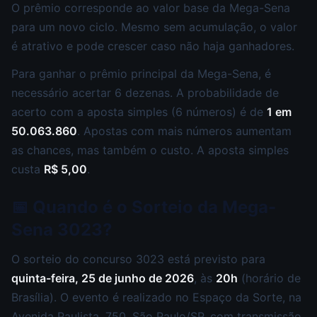
O prêmio corresponde ao valor base da Mega-Sena
para um novo ciclo. Mesmo sem acumulação, o valor
é atrativo e pode crescer caso não haja ganhadores.
Para ganhar o prêmio principal da Mega-Sena, é
necessário acertar 6 dezenas. A probabilidade de
acerto com a aposta simples (6 números) é de
1 em
50.063.860
. Apostas com mais números aumentam
as chances, mas também o custo. A aposta simples
custa
R$ 5,00
.
📅 Quando é o Sorteio da Mega-
Sena 3023?
O sorteio do concurso 3023 está previsto para
quinta-feira, 25 de junho de 2026
, às
20h
(horário de
Brasília). O evento é realizado no Espaço da Sorte, na
Avenida Paulista, 750, São Paulo/SP, com transmissão