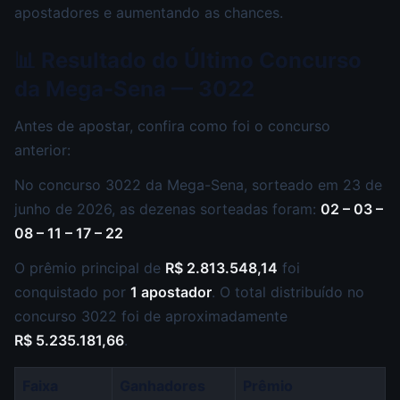
apostadores e aumentando as chances.
📊 Resultado do Último Concurso
da Mega-Sena — 3022
Antes de apostar, confira como foi o concurso
anterior:
No concurso 3022 da Mega-Sena, sorteado em 23 de
junho de 2026, as dezenas sorteadas foram:
02 – 03 –
08 – 11 – 17 – 22
O prêmio principal de
R$ 2.813.548,14
foi
conquistado por
1 apostador
. O total distribuído no
concurso 3022 foi de aproximadamente
R$ 5.235.181,66
.
Faixa
Ganhadores
Prêmio